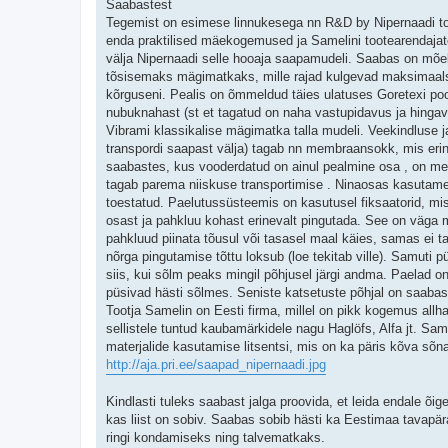
Saabastest
Tegemist on esimese linnukesega nn R&D by Nipernaadi t
enda praktilised mäekogemused ja Samelini tootearendaja
välja Nipernaadi selle hooaja saapamudeli. Saabas on mõ
tõsisemaks mägimatkaks, mille rajad kulgevad maksimaals
kõrguseni. Pealis on õmmeldud täies ulatuses Goretexi poo
nubuknahast (st et tagatud on naha vastupidavus ja hingav
Vibrami klassikalise mägimatka talla mudeli. Veekindluse j
transpordi saapast välja) tagab nn membraansokk, mis eri
saabastes, kus vooderdatud on ainul pealmine osa , on mem
tagab parema niiskuse transportimise . Ninaosas kasutame 
toestatud. Paelutussüsteemis on kasutusel fiksaatorid, mi
osast ja pahkluu kohast erinevalt pingutada. See on väga m
pahkluud piinata tõusul või tasasel maal käies, samas ei t
nõrga pingutamise tõttu loksub (loe tekitab ville). Samuti p
siis, kui sõlm peaks mingil põhjusel järgi andma. Paelad on
püsivad hästi sõlmes. Seniste katsetuste põhjal on saabas
Tootja Samelin on Eesti firma, millel on pikk kogemus all
sellistele tuntud kaubamärkidele nagu Haglöfs, Alfa jt. Sa
materjalide kasutamise litsentsi, mis on ka päris kõva sõna.
http://aja.pri.ee/saapad_nipernaadi.jpg
Kindlasti tuleks saabast jalga proovida, et leida endale õige
kas liist on sobiv. Saabas sobib hästi ka Eestimaa tavap
ringi kondamiseks ning talvematkaks.