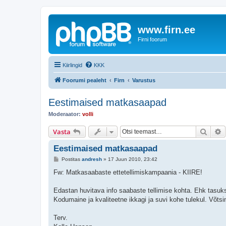
www.firn.ee
Firni foorum
Kiirlingid
KKK
Foorumi pealeht
Firn
Varustus
Eestimaised matkasaapad
Moderaator:
volli
Otsi
T
Vasta
Eestimaised matkasaapad
P
Postitas
andresh
»
17 Juun 2010, 23:42
o
s
Fw: Matkasaabaste ettetellimiskampaania - KIIRE!
t
i
t
Edastan huvitava info saabaste tellimise kohta. Ehk tasuks
u
Kodumaine ja kvaliteetne ikkagi ja suvi kohe tulekul. Võtsi
s
Terv.