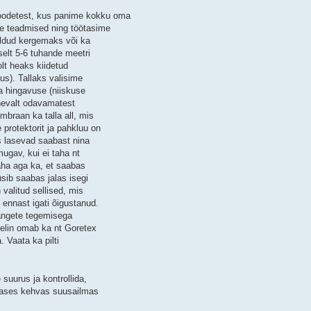
oodetest, kus panime kokku oma
te teadmised ning töötasime
eldud kergemaks või ka
elt 5-6 tuhande meetri
lt heaks kiidetud
us). Tallaks valisime
a hingavuse (niiskuse
nevalt odavamatest
braan ka talla all, mis
protektorit ja pahkluu on
s lasevad saabast nina
ugav, kui ei taha nt
aha aga ka, et saabas
üsib saabas jalas isegi
 valitud sellised, mis
 ennast igati õigustanud.
hangete tegemisega
melin omab ka nt Goretex
 Vaata ka pilti
 suurus ja kontrollida,
ärases kehvas suusailmas