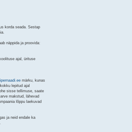
tus korda seada. Sestap
ia.
ab näppida ja proovida:
olituse ajal, ürituse
pernaadi.ee
märku, kunas
 kokku lepitud ajal
ohe sisse tellimuse, saate
e arve makstud, lähevad
kampaania lõppu laekuvad
as ja neid endale ka
.