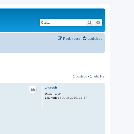
Otsi
Täiendatud otsing
Registreeru
Logi sisse
1 postitus •
1
. leht
1
-st
andresh
Postitusi:
41
Liitunud:
14 Juun 2010, 15:37