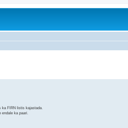
äiendatud otsing
 ka FIRN listis kajastada.
n endale ka paari.