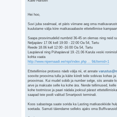
Kalle Hansen
Hei hoo,
Suvi juba sealmaal, et päris viimane aeg oma matkavarus
kuulutame välja kiire matkasaabaste ettetellimise kampaan
Saapa proovimudelid numbrid 36-45 on olemas ning neid sa
Neljapäev 17.06 kell 19:00 - 22:00 Oa 54, Tartu
Reede 18.06 kell 12:00 -16:00 Oa 54, Tartu
Laupäeval ning Pühapäeval 19.-21.06 Karula veski ronimisko
kohta vaata
http://www.nipernaadi.ee/nipi/index.php ... 9&Itemid=1
Ettetellimise protsess näeb välja nii, et annate
varustus@ni
soovite proovima tulla ja käite kiirelt teile sobivas kohas ja
proovimas. Kui mudel sobib ja number selge, siis annate k
arve ja maksate selle ka kohe ära. Nende tellimused, kell
kohe tootmisse ja paari nädala jooksul pärast ettetellimis
saapad teie poolt valitud Smartposti terminali.
Koos sabastega saate sorida ka Lasting matkasokkide hulg
soetada. Samuti täiendame selleks ajaks oma Buffivarusid