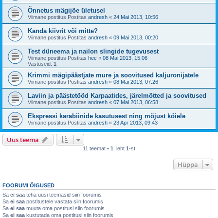
Õnnetus mägijõe ületusel
Viimane postitus Postitas
andresh
«
24 Mai 2013, 10:56
Kanda kiivrit või mitte?
Viimane postitus Postitas
andresh
«
09 Mai 2013, 00:20
Test düneema ja nailon slingide tugevusest
Viimane postitus Postitas
hec
«
08 Mai 2013, 15:06
Vastuseid:
1
Krimmi mägipäästjate mure ja soovitused kaljuronijatele
Viimane postitus Postitas
andresh
«
08 Mai 2013, 07:26
Laviin ja päästetööd Karpaatides, järelmõtted ja soovitused
Viimane postitus Postitas
andresh
«
07 Mai 2013, 06:58
Ekspressi karabiinide kasutusest ning mõjust köiele
Viimane postitus Postitas
andresh
«
23 Apr 2013, 09:43
Uus teema
11 teemat •
1
. leht
1
-st
Hüppa
FOORUMI ÕIGUSED
Sa
ei saa
teha uusi teemasid siin foorumis
Sa
ei saa
postitustele vastata siin foorumis
Sa
ei saa
muuta oma postitusi siin foorumis
Sa
ei saa
kustutada oma postitusi siin foorumis