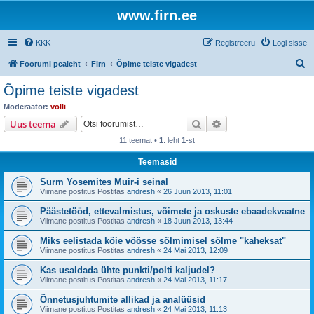
www.firn.ee
KKK
Registreeru
Logi sisse
O
Foorumi pealeht
Firn
Õpime teiste vigadest
t
Õpime teiste vigadest
s
Moderaator:
volli
i
Otsi
Täiendatud otsing
Uus teema
11 teemat •
1
. leht
1
-st
Teemasid
Surm Yosemites Muir-i seinal
Viimane postitus Postitas
andresh
«
26 Juun 2013, 11:01
Päästetööd, ettevalmistus, võimete ja oskuste ebaadekvaatne
Viimane postitus Postitas
andresh
«
18 Juun 2013, 13:44
Miks eelistada köie vöösse sõlmimisel sõlme "kaheksat"
Viimane postitus Postitas
andresh
«
24 Mai 2013, 12:09
Kas usaldada ühte punkti/polti kaljudel?
Viimane postitus Postitas
andresh
«
24 Mai 2013, 11:17
Õnnetusjuhtumite allikad ja analüüsid
Viimane postitus Postitas
andresh
«
24 Mai 2013, 11:13