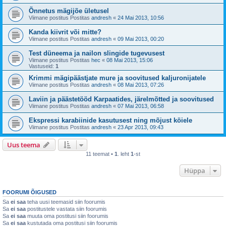
Õnnetus mägijõe ületusel
Viimane postitus Postitas
andresh
«
24 Mai 2013, 10:56
Kanda kiivrit või mitte?
Viimane postitus Postitas
andresh
«
09 Mai 2013, 00:20
Test düneema ja nailon slingide tugevusest
Viimane postitus Postitas
hec
«
08 Mai 2013, 15:06
Vastuseid:
1
Krimmi mägipäästjate mure ja soovitused kaljuronijatele
Viimane postitus Postitas
andresh
«
08 Mai 2013, 07:26
Laviin ja päästetööd Karpaatides, järelmõtted ja soovitused
Viimane postitus Postitas
andresh
«
07 Mai 2013, 06:58
Ekspressi karabiinide kasutusest ning mõjust köiele
Viimane postitus Postitas
andresh
«
23 Apr 2013, 09:43
Uus teema
11 teemat •
1
. leht
1
-st
Hüppa
FOORUMI ÕIGUSED
Sa
ei saa
teha uusi teemasid siin foorumis
Sa
ei saa
postitustele vastata siin foorumis
Sa
ei saa
muuta oma postitusi siin foorumis
Sa
ei saa
kustutada oma postitusi siin foorumis