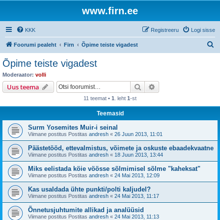
www.firn.ee
KKK
Registreeru
Logi sisse
O
Foorumi pealeht
Firn
Õpime teiste vigadest
t
Õpime teiste vigadest
s
Moderaator:
volli
i
Otsi
Täiendatud otsing
Uus teema
11 teemat •
1
. leht
1
-st
Teemasid
Surm Yosemites Muir-i seinal
Viimane postitus Postitas
andresh
«
26 Juun 2013, 11:01
Päästetööd, ettevalmistus, võimete ja oskuste ebaadekvaatne
Viimane postitus Postitas
andresh
«
18 Juun 2013, 13:44
Miks eelistada köie vöösse sõlmimisel sõlme "kaheksat"
Viimane postitus Postitas
andresh
«
24 Mai 2013, 12:09
Kas usaldada ühte punkti/polti kaljudel?
Viimane postitus Postitas
andresh
«
24 Mai 2013, 11:17
Õnnetusjuhtumite allikad ja analüüsid
Viimane postitus Postitas
andresh
«
24 Mai 2013, 11:13