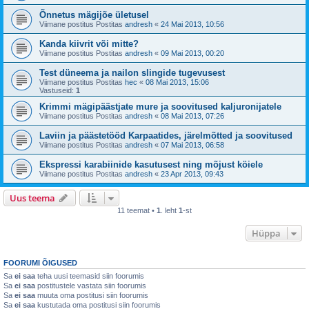
Õnnetus mägijõe ületusel
Viimane postitus Postitas
andresh
«
24 Mai 2013, 10:56
Kanda kiivrit või mitte?
Viimane postitus Postitas
andresh
«
09 Mai 2013, 00:20
Test düneema ja nailon slingide tugevusest
Viimane postitus Postitas
hec
«
08 Mai 2013, 15:06
Vastuseid:
1
Krimmi mägipäästjate mure ja soovitused kaljuronijatele
Viimane postitus Postitas
andresh
«
08 Mai 2013, 07:26
Laviin ja päästetööd Karpaatides, järelmõtted ja soovitused
Viimane postitus Postitas
andresh
«
07 Mai 2013, 06:58
Ekspressi karabiinide kasutusest ning mõjust köiele
Viimane postitus Postitas
andresh
«
23 Apr 2013, 09:43
Uus teema
11 teemat •
1
. leht
1
-st
Hüppa
FOORUMI ÕIGUSED
Sa
ei saa
teha uusi teemasid siin foorumis
Sa
ei saa
postitustele vastata siin foorumis
Sa
ei saa
muuta oma postitusi siin foorumis
Sa
ei saa
kustutada oma postitusi siin foorumis