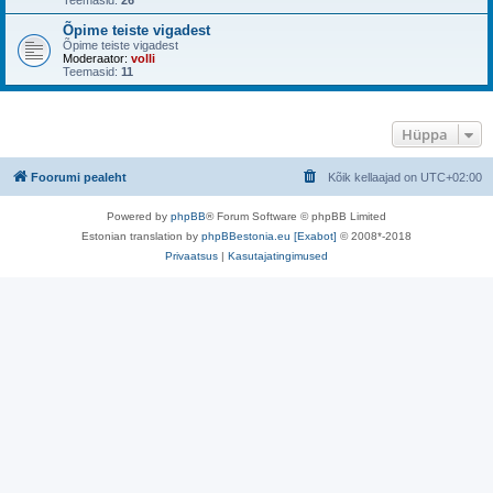
Teemasid:
26
Õpime teiste vigadest
Õpime teiste vigadest
Moderaator:
volli
Teemasid:
11
Hüppa
Foorumi pealeht
Kõik kellaajad on
UTC+02:00
Powered by
phpBB
® Forum Software © phpBB Limited
Estonian translation by
phpBBestonia.eu [Exabot]
© 2008*-2018
Privaatsus
|
Kasutajatingimused