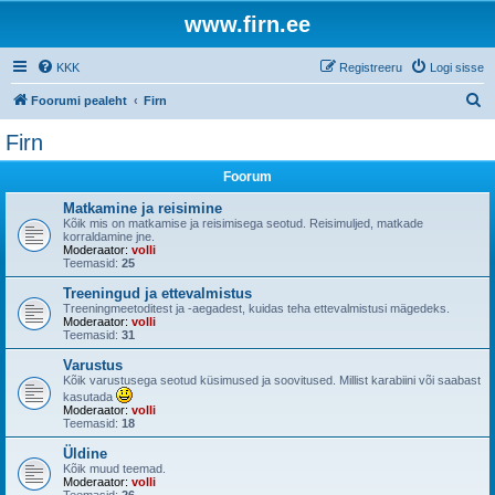
www.firn.ee
KKK
Registreeru
Logi sisse
O
Foorumi pealeht
Firn
t
Firn
s
Foorum
i
Matkamine ja reisimine
Kõik mis on matkamise ja reisimisega seotud. Reisimuljed, matkade
korraldamine jne.
Moderaator:
volli
Teemasid:
25
Treeningud ja ettevalmistus
Treeningmeetoditest ja -aegadest, kuidas teha ettevalmistusi mägedeks.
Moderaator:
volli
Teemasid:
31
Varustus
Kõik varustusega seotud küsimused ja soovitused. Millist karabiini või saabast
kasutada
Moderaator:
volli
Teemasid:
18
Üldine
Kõik muud teemad.
Moderaator:
volli