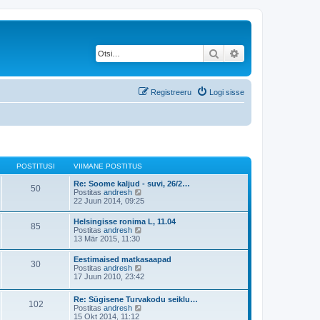
Otsi
Täiendatud otsing
Registreeru
Logi sisse
POSTITUSI
VIIMANE POSTITUS
Re: Soome kaljud - suvi, 26/2…
50
V
Postitas
andresh
a
22 Juun 2014, 09:25
a
t
Helsingisse ronima L, 11.04
85
a
V
Postitas
andresh
v
a
13 Mär 2015, 11:30
i
a
i
t
Eestimaised matkasaapad
m
30
a
V
Postitas
andresh
a
v
a
17 Juun 2010, 23:42
s
i
a
t
i
t
p
m
Re: Sügisene Turvakodu seiklu…
a
o
102
a
V
Postitas
andresh
v
s
s
a
15 Okt 2014, 11:12
i
t