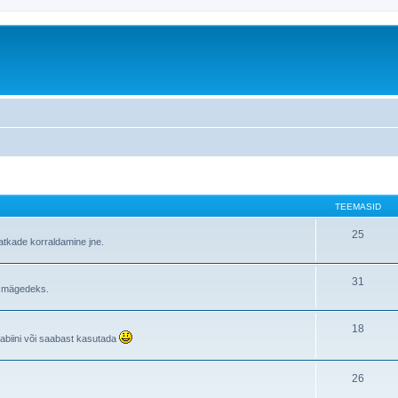
TEEMASID
25
atkade korraldamine jne.
31
i mägedeks.
18
rabiini või saabast kasutada
26