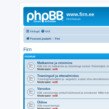
www.firn.ee
Firni foorum
Kiirlingid
KKK
Foorumi pealeht
Firn
Firn
FOORUM
Matkamine ja reisimine
Kõik mis on matkamise ja reisimisega seotud. Reisimuljed, m
Moderaator:
volli
Treeningud ja ettevalmistus
Treeningmeetoditest ja -aegadest, kuidas teha ettevalmistus
Moderaator:
volli
Varustus
Kõik varustusega seotud küsimused ja soovitused. Millist ka
Moderaator:
volli
Üldine
Kõik muud teemad.
Moderaator:
volli