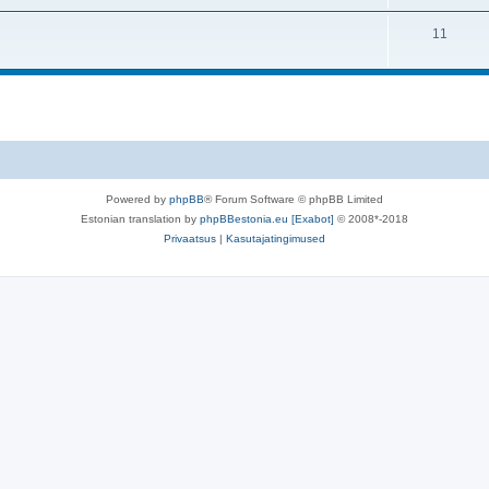
11
Powered by
phpBB
® Forum Software © phpBB Limited
Estonian translation by
phpBBestonia.eu [Exabot]
© 2008*-2018
Privaatsus
|
Kasutajatingimused