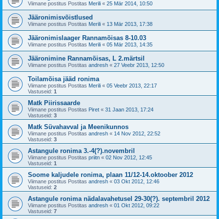
Viimane postitus Postitas
Merili
«
25 Mär 2014, 10:50
Jääronimisvõistlused
Viimane postitus Postitas
Merili
«
13 Mär 2013, 17:38
Jääronimislaager Rannamõisas 8-10.03
Viimane postitus Postitas
Merili
«
05 Mär 2013, 14:35
Jääronimine Rannamõisas, L 2.märtsil
Viimane postitus Postitas
andresh
«
27 Veebr 2013, 12:50
Toilamõisa jääd ronima
Viimane postitus Postitas
Merili
«
05 Veebr 2013, 22:17
Vastuseid:
1
Matk Piirissaarde
Viimane postitus Postitas
Piret
«
31 Jaan 2013, 17:24
Vastuseid:
3
Matk Süvahavval ja Meenikunnos
Viimane postitus Postitas
andresh
«
14 Nov 2012, 22:52
Vastuseid:
3
Astangule ronima 3.-4(?).novembril
Viimane postitus Postitas
priitn
«
02 Nov 2012, 12:45
Vastuseid:
1
Soome kaljudele ronima, plaan 11/12-14.oktoober 2012
Viimane postitus Postitas
andresh
«
03 Okt 2012, 12:46
Vastuseid:
2
Astangule ronima nädalavahetusel 29-30(?). septembril 2012
Viimane postitus Postitas
andresh
«
01 Okt 2012, 09:22
Vastuseid:
7