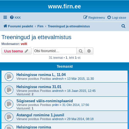
www.firn.ee
KKK
Registreeru
Logi sisse
O
Foorumi pealeht
Firn
Treeningud ja ettevalmistus
t
Treeningud ja ettevalmistus
s
Moderaator:
volli
i
Otsi
Täiendatud otsing
Uus teema
31 teemat •
1
. leht
1
-st
Teemasid
Helsingisse ronima L, 11.04
Viimane postitus Postitas
andresh
«
13 Mär 2015, 11:30
Helsingisse ronima 31.01
Viimane postitus Postitas
andresh
«
16 Jaan 2015, 12:45
Vastuseid:
2
Sügisesed välis-ronimisplaanid
Viimane postitus Postitas
priitn
«
31 Okt 2014, 17:56
Vastuseid:
1
Astangul ronimine 1.juunil
Viimane postitus Postitas
andresh
«
29 Mai 2014, 08:18
Helsingisse ronima