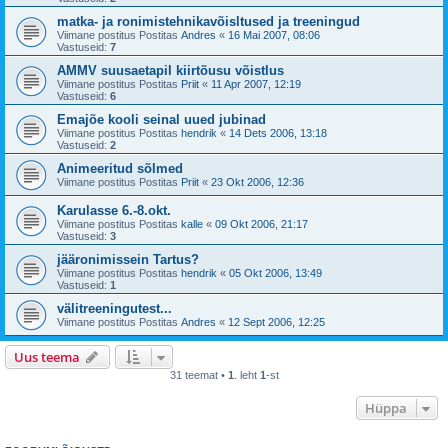
matka- ja ronimistehnikavõisltused ja treeningud
Viimane postitus Postitas
Andres
«
16 Mai 2007, 08:06
Vastuseid:
7
AMMV suusaetapil kiirtõusu võistlus
Viimane postitus Postitas
Priit
«
11 Apr 2007, 12:19
Vastuseid:
6
Emajõe kooli seinal uued jubinad
Viimane postitus Postitas
hendrik
«
14 Dets 2006, 13:18
Vastuseid:
2
Animeeritud sõlmed
Viimane postitus Postitas
Priit
«
23 Okt 2006, 12:36
Karulasse 6.-8.okt.
Viimane postitus Postitas
kalle
«
09 Okt 2006, 21:17
Vastuseid:
3
jääronimissein Tartus?
Viimane postitus Postitas
hendrik
«
05 Okt 2006, 13:49
Vastuseid:
1
välitreeningutest...
Viimane postitus Postitas
Andres
«
12 Sept 2006, 12:25
Uus teema
31 teemat •
1
. leht
1
-st
Hüppa