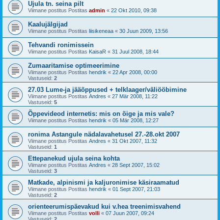
Ujula tn. seina pilt
Viimane postitus Postitas
admin
«
22 Okt 2010, 09:38
Kaalujälgijad
Viimane postitus Postitas
liisikeneaa
«
30 Juun 2009, 13:56
Tehvandi ronimissein
Viimane postitus Postitas
KaisaR
«
31 Juul 2008, 18:44
Zumaaritamise optimeerimine
Viimane postitus Postitas
hendrik
«
22 Apr 2008, 00:00
Vastuseid:
2
27.03 Lume-ja jääõppused + telklaager/väliööbimine
Viimane postitus Postitas
Andres
«
27 Mär 2008, 11:22
Vastuseid:
5
Õppevideod internetis: mis on õige ja mis vale?
Viimane postitus Postitas
hendrik
«
05 Mär 2008, 12:27
ronima Astangule nädalavahetusel 27.-28.okt 2007
Viimane postitus Postitas
Andres
«
31 Okt 2007, 11:32
Vastuseid:
1
Ettepanekud ujula seina kohta
Viimane postitus Postitas
Andres
«
28 Sept 2007, 15:02
Vastuseid:
3
Matkade, alpinismi ja kaljuronimise käsiraamatud
Viimane postitus Postitas
hendrik
«
01 Sept 2007, 21:03
Vastuseid:
2
orienteerumispäevakud kui v.hea treenimisvahend
Viimane postitus Postitas
volli
«
07 Juun 2007, 09:24
Vastuseid:
2