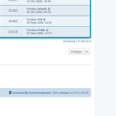
32847
14 Okt 2006, 19:40
Postitas
hendrik
31383
05 Okt 2006, 00:29
Postitas
Priit
40465
29 Sept 2006, 12:02
Postitas
Priidik
31519
22 Sept 2006, 12:57
18 teemat •
1
. leht
1
-st
Hüppa
Kustuta kõik foorumi küpsised
Kõik kellaajad on
UTC+02:00