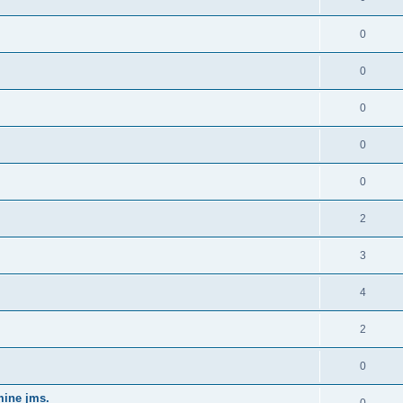
0
0
0
0
0
2
3
4
2
0
ämine jms.