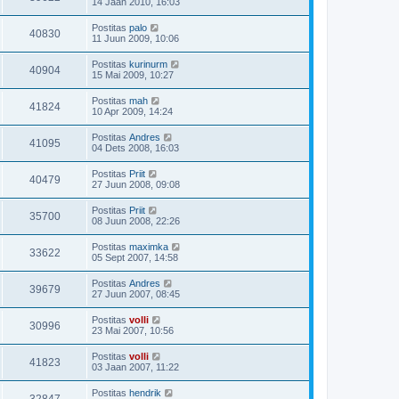
14 Jaan 2010, 16:03
Postitas
palo
40830
11 Juun 2009, 10:06
Postitas
kurinurm
40904
15 Mai 2009, 10:27
Postitas
mah
41824
10 Apr 2009, 14:24
Postitas
Andres
41095
04 Dets 2008, 16:03
Postitas
Priit
40479
27 Juun 2008, 09:08
Postitas
Priit
35700
08 Juun 2008, 22:26
Postitas
maximka
33622
05 Sept 2007, 14:58
Postitas
Andres
39679
27 Juun 2007, 08:45
Postitas
volli
30996
23 Mai 2007, 10:56
Postitas
volli
41823
03 Jaan 2007, 11:22
Postitas
hendrik