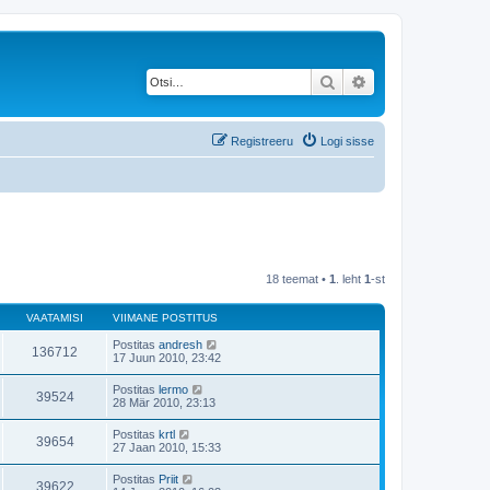
Otsi
Täiendatud otsing
Registreeru
Logi sisse
18 teemat •
1
. leht
1
-st
VAATAMISI
VIIMANE POSTITUS
Postitas
andresh
136712
17 Juun 2010, 23:42
Postitas
lermo
39524
28 Mär 2010, 23:13
Postitas
krtl
39654
27 Jaan 2010, 15:33
Postitas
Priit
39622