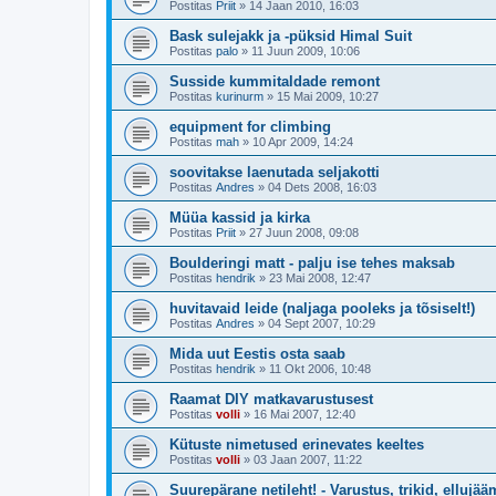
Postitas
Priit
»
14 Jaan 2010, 16:03
Bask sulejakk ja -püksid Himal Suit
Postitas
palo
»
11 Juun 2009, 10:06
Susside kummitaldade remont
Postitas
kurinurm
»
15 Mai 2009, 10:27
equipment for climbing
Postitas
mah
»
10 Apr 2009, 14:24
soovitakse laenutada seljakotti
Postitas
Andres
»
04 Dets 2008, 16:03
Müüa kassid ja kirka
Postitas
Priit
»
27 Juun 2008, 09:08
Boulderingi matt - palju ise tehes maksab
Postitas
hendrik
»
23 Mai 2008, 12:47
huvitavaid leide (naljaga pooleks ja tõsiselt!)
Postitas
Andres
»
04 Sept 2007, 10:29
Mida uut Eestis osta saab
Postitas
hendrik
»
11 Okt 2006, 10:48
Raamat DIY matkavarustusest
Postitas
volli
»
16 Mai 2007, 12:40
Kütuste nimetused erinevates keeltes
Postitas
volli
»
03 Jaan 2007, 11:22
Suurepärane netileht! - Varustus, trikid, ellujä