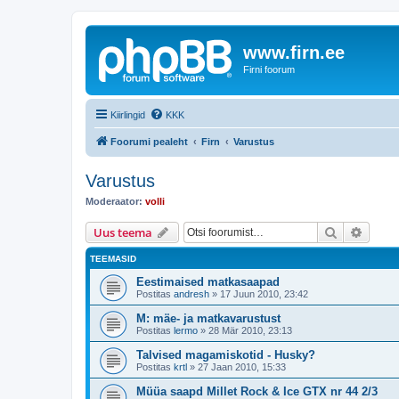
www.firn.ee
Firni foorum
Kiirlingid
KKK
Foorumi pealeht
Firn
Varustus
Varustus
Moderaator:
volli
Otsi
Täiend
Uus teema
TEEMASID
Eestimaised matkasaapad
Postitas
andresh
»
17 Juun 2010, 23:42
M: mäe- ja matkavarustust
Postitas
lermo
»
28 Mär 2010, 23:13
Talvised magamiskotid - Husky?
Postitas
krtl
»
27 Jaan 2010, 15:33
Müüa saapd Millet Rock & Ice GTX nr 44 2/3