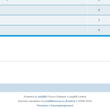
0
0
1
0
Powered by
phpBB
® Forum Software © phpBB Limited
Estonian translation by
phpBBestonia.eu [Exabot]
© 2008*-2018
Privaatsus
|
Kasutajatingimused