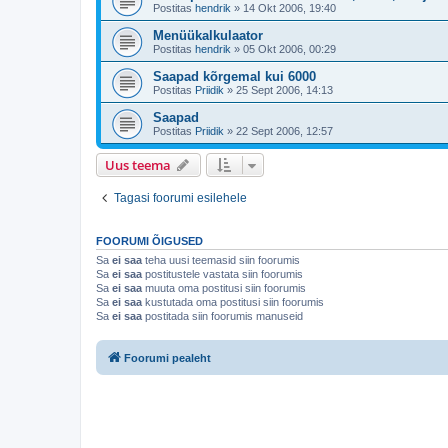
Postitas
hendrik
»
14 Okt 2006, 19:40
Menüükalkulaator
Postitas
hendrik
»
05 Okt 2006, 00:29
Saapad kõrgemal kui 6000
Postitas
Priidik
»
25 Sept 2006, 14:13
Saapad
Postitas
Priidik
»
22 Sept 2006, 12:57
Uus teema
Tagasi foorumi esilehele
FOORUMI ÕIGUSED
Sa
ei saa
teha uusi teemasid siin foorumis
Sa
ei saa
postitustele vastata siin foorumis
Sa
ei saa
muuta oma postitusi siin foorumis
Sa
ei saa
kustutada oma postitusi siin foorumis
Sa
ei saa
postitada siin foorumis manuseid
Foorumi pealeht