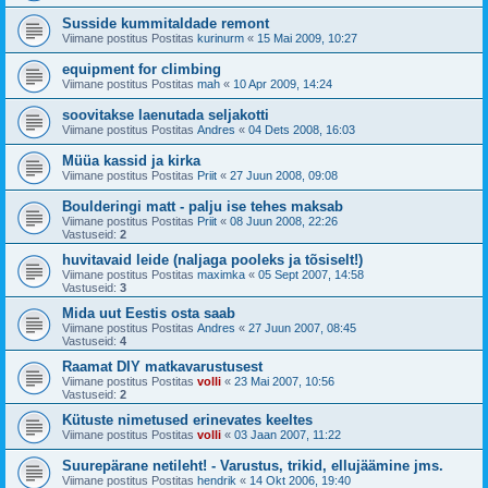
Susside kummitaldade remont
Viimane postitus Postitas
kurinurm
«
15 Mai 2009, 10:27
equipment for climbing
Viimane postitus Postitas
mah
«
10 Apr 2009, 14:24
soovitakse laenutada seljakotti
Viimane postitus Postitas
Andres
«
04 Dets 2008, 16:03
Müüa kassid ja kirka
Viimane postitus Postitas
Priit
«
27 Juun 2008, 09:08
Boulderingi matt - palju ise tehes maksab
Viimane postitus Postitas
Priit
«
08 Juun 2008, 22:26
Vastuseid:
2
huvitavaid leide (naljaga pooleks ja tõsiselt!)
Viimane postitus Postitas
maximka
«
05 Sept 2007, 14:58
Vastuseid:
3
Mida uut Eestis osta saab
Viimane postitus Postitas
Andres
«
27 Juun 2007, 08:45
Vastuseid:
4
Raamat DIY matkavarustusest
Viimane postitus Postitas
volli
«
23 Mai 2007, 10:56
Vastuseid:
2
Kütuste nimetused erinevates keeltes
Viimane postitus Postitas
volli
«
03 Jaan 2007, 11:22
Suurepärane netileht! - Varustus, trikid, ellujäämine jms.
Viimane postitus Postitas
hendrik
«
14 Okt 2006, 19:40