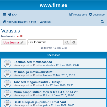
www.firn.ee
KKK
Registreeru
Logi sisse
O
Foorumi pealeht
Firn
Varustus
t
Varustus
s
Moderaator:
volli
i
Otsi
Täiendatud otsing
Uus teema
18 teemat •
1
. leht
1
-st
Teemasid
Eestimaised matkasaapad
Viimane postitus Postitas
andresh
«
17 Juun 2010, 23:42
M: mäe- ja matkavarustust
Viimane postitus Postitas
lermo
«
28 Mär 2010, 23:13
Talvised magamiskotid - Husky?
Viimane postitus Postitas
krtl
«
27 Jaan 2010, 15:33
Müüa saapd Millet Rock & Ice GTX nr 44 2/3
Viimane postitus Postitas
Priit
«
14 Jaan 2010, 16:03
Bask sulejakk ja -püksid Himal Suit
Viimane postitus Postitas
palo
«
11 Juun 2009, 10:06