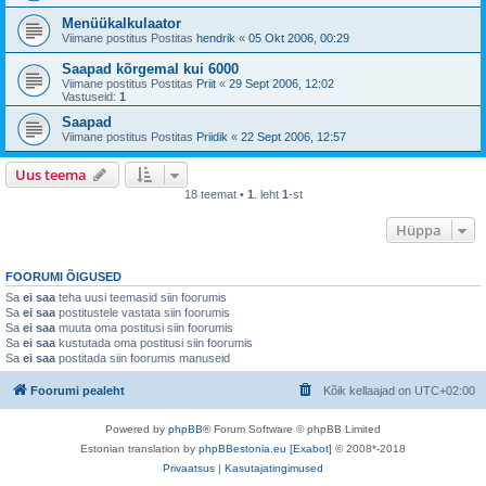
Menüükalkulaator
Viimane postitus Postitas
hendrik
«
05 Okt 2006, 00:29
Saapad kõrgemal kui 6000
Viimane postitus Postitas
Priit
«
29 Sept 2006, 12:02
Vastuseid:
1
Saapad
Viimane postitus Postitas
Priidik
«
22 Sept 2006, 12:57
Uus teema
18 teemat •
1
. leht
1
-st
Hüppa
FOORUMI ÕIGUSED
Sa
ei saa
teha uusi teemasid siin foorumis
Sa
ei saa
postitustele vastata siin foorumis
Sa
ei saa
muuta oma postitusi siin foorumis
Sa
ei saa
kustutada oma postitusi siin foorumis
Sa
ei saa
postitada siin foorumis manuseid
Foorumi pealeht
Kõik kellaajad on
UTC+02:00
Powered by
phpBB
® Forum Software © phpBB Limited
Estonian translation by
phpBBestonia.eu [Exabot]
© 2008*-2018
Privaatsus
|
Kasutajatingimused