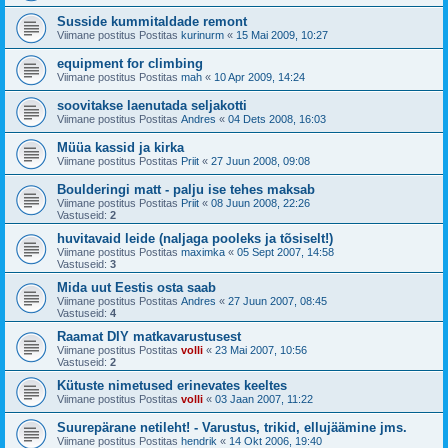
Susside kummitaldade remont
Viimane postitus Postitas
kurinurm
«
15 Mai 2009, 10:27
equipment for climbing
Viimane postitus Postitas
mah
«
10 Apr 2009, 14:24
soovitakse laenutada seljakotti
Viimane postitus Postitas
Andres
«
04 Dets 2008, 16:03
Müüa kassid ja kirka
Viimane postitus Postitas
Priit
«
27 Juun 2008, 09:08
Boulderingi matt - palju ise tehes maksab
Viimane postitus Postitas
Priit
«
08 Juun 2008, 22:26
Vastuseid:
2
huvitavaid leide (naljaga pooleks ja tõsiselt!)
Viimane postitus Postitas
maximka
«
05 Sept 2007, 14:58
Vastuseid:
3
Mida uut Eestis osta saab
Viimane postitus Postitas
Andres
«
27 Juun 2007, 08:45
Vastuseid:
4
Raamat DIY matkavarustusest
Viimane postitus Postitas
volli
«
23 Mai 2007, 10:56
Vastuseid:
2
Kütuste nimetused erinevates keeltes
Viimane postitus Postitas
volli
«
03 Jaan 2007, 11:22
Suurepärane netileht! - Varustus, trikid, ellujäämine jms.
Viimane postitus Postitas
hendrik
«
14 Okt 2006, 19:40