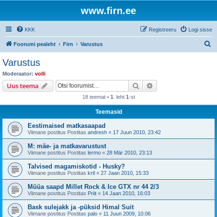
www.firn.ee
KKK
Registreeru
Logi sisse
O
Foorumi pealeht
Firn
Varustus
t
Varustus
s
Moderaator:
volli
i
Otsi
Täiendatud otsing
Uus teema
18 teemat •
1
. leht
1
-st
Teemasid
Eestimaised matkasaapad
Viimane postitus Postitas
andresh
«
17 Juun 2010, 23:42
M: mäe- ja matkavarustust
Viimane postitus Postitas
lermo
«
28 Mär 2010, 23:13
Talvised magamiskotid - Husky?
Viimane postitus Postitas
krtl
«
27 Jaan 2010, 15:33
Müüa saapd Millet Rock & Ice GTX nr 44 2/3
Viimane postitus Postitas
Priit
«
14 Jaan 2010, 16:03
Bask sulejakk ja -püksid Himal Suit
Viimane postitus Postitas
palo
«
11 Juun 2009, 10:06