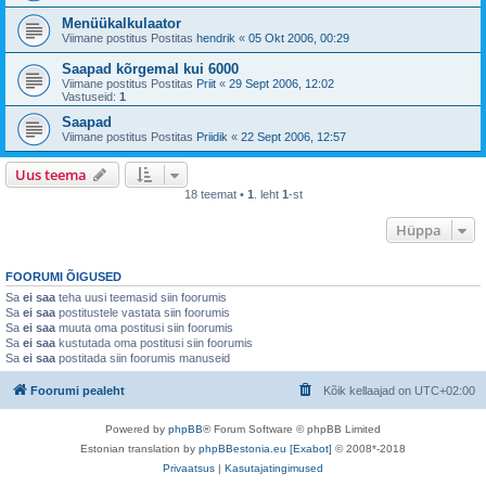
Menüükalkulaator
Viimane postitus Postitas
hendrik
«
05 Okt 2006, 00:29
Saapad kõrgemal kui 6000
Viimane postitus Postitas
Priit
«
29 Sept 2006, 12:02
Vastuseid:
1
Saapad
Viimane postitus Postitas
Priidik
«
22 Sept 2006, 12:57
Uus teema
18 teemat •
1
. leht
1
-st
Hüppa
FOORUMI ÕIGUSED
Sa
ei saa
teha uusi teemasid siin foorumis
Sa
ei saa
postitustele vastata siin foorumis
Sa
ei saa
muuta oma postitusi siin foorumis
Sa
ei saa
kustutada oma postitusi siin foorumis
Sa
ei saa
postitada siin foorumis manuseid
Foorumi pealeht
Kõik kellaajad on
UTC+02:00
Powered by
phpBB
® Forum Software © phpBB Limited
Estonian translation by
phpBBestonia.eu [Exabot]
© 2008*-2018
Privaatsus
|
Kasutajatingimused