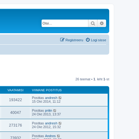
Otsi
Täiendatud otsing
Registreeru
Logi sisse
26 teemat •
1
. leht
1
-st
VAATAMISI
VIIMANE POSTITUS
Postitas
andresh
193422
15 Okt 2014, 11:12
Postitas
priitn
40047
24 Okt 2013, 13:37
Postitas
andresh
273176
24 Okt 2012, 15:32
Postitas
Andres
73932