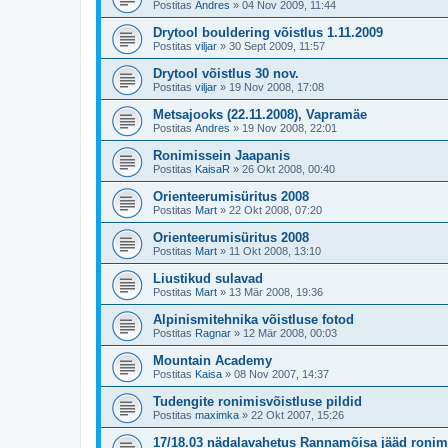
Postitas
Andres
»
04 Nov 2009, 11:44
Drytool bouldering võistlus 1.11.2009
Postitas
viljar
»
30 Sept 2009, 11:57
Drytool võistlus 30 nov.
Postitas
viljar
»
19 Nov 2008, 17:08
Metsajooks (22.11.2008), Vapramäe
Postitas
Andres
»
19 Nov 2008, 22:01
Ronimissein Jaapanis
Postitas
KaisaR
»
26 Okt 2008, 00:40
Orienteerumisüritus 2008
Postitas
Mart
»
22 Okt 2008, 07:20
Orienteerumisüritus 2008
Postitas
Mart
»
11 Okt 2008, 13:10
Liustikud sulavad
Postitas
Mart
»
13 Mär 2008, 19:36
Alpinismitehnika võistluse fotod
Postitas
Ragnar
»
12 Mär 2008, 00:03
Mountain Academy
Postitas
Kaisa
»
08 Nov 2007, 14:37
Tudengite ronimisvõistluse pildid
Postitas
maximka
»
22 Okt 2007, 15:26
17/18.03 nädalavahetus Rannamõisa jääd ronim