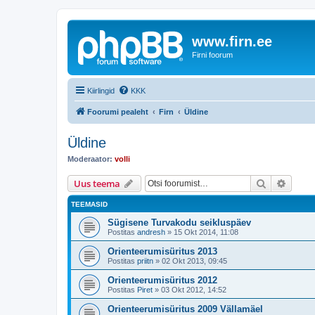
www.firn.ee
Firni foorum
Kiirlingid
KKK
Foorumi pealeht
Firn
Üldine
Üldine
Moderaator:
volli
Otsi
Täiend
Uus teema
TEEMASID
Sügisene Turvakodu seikluspäev
Postitas
andresh
»
15 Okt 2014, 11:08
Orienteerumisüritus 2013
Postitas
priitn
»
02 Okt 2013, 09:45
Orienteerumisüritus 2012
Postitas
Piret
»
03 Okt 2012, 14:52
Orienteerumisüritus 2009 Vällamäel