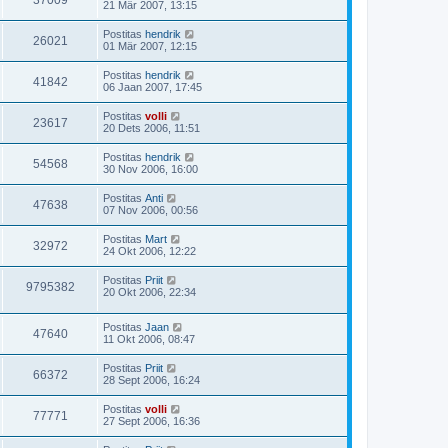
37009
21 Mär 2007, 13:15
Postitas
hendrik
26021
01 Mär 2007, 12:15
Postitas
hendrik
41842
06 Jaan 2007, 17:45
Postitas
volli
23617
20 Dets 2006, 11:51
Postitas
hendrik
54568
30 Nov 2006, 16:00
Postitas
Anti
47638
07 Nov 2006, 00:56
Postitas
Mart
32972
24 Okt 2006, 12:22
Postitas
Priit
9795382
20 Okt 2006, 22:34
Postitas
Jaan
47640
11 Okt 2006, 08:47
Postitas
Priit
66372
28 Sept 2006, 16:24
Postitas
volli
77771
27 Sept 2006, 16:36