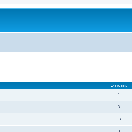
atud otsing
VASTUSEID
1
3
13
8