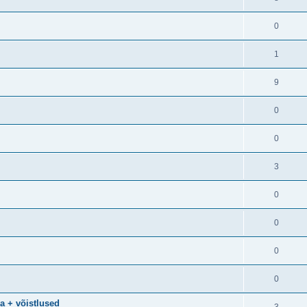
0
1
9
0
0
3
0
0
0
0
a + võistlused