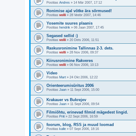
Postitas
Andres
»
14 Mär 2007, 17:12
Ronimise ajal võtke ära sõrmused!
Postitas
volli
»
28 Veebr 2007, 14:46
Yosemite suures plaanis
Postitas
hendrik
»
06 Jaan 2007, 17:45
Segased sellid :)
Postitas
volli
»
20 Dets 2006, 11:51
Raskusronimine Tallinnas 2-3. dets.
Postitas
volli
»
28 Nov 2006, 09:37
Kiirusronimine Rakveres
Postitas
volli
»
06 Nov 2006, 10:13
Video
Postitas
Mart
»
24 Okt 2006, 12:22
Orienteerumisüritus 2006
Postitas
Jaan
»
11 Sept 2006, 15:00
Krakauer vs Bukrejev
Postitas
Jaan
»
11 Sept 2006, 09:54
Filmiõhtu, erinevad filmid mägedest lingid.
Postitas
Priit
»
22 Sept 2006, 16:59
foorum, blog, RSS ja muud loomad
Postitas
kalle
»
07 Sept 2006, 18:16