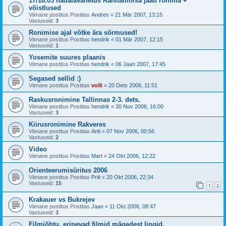
17/18.03 nädalavahetus Rannamõisa jääd ronima +
võistlused
Viimane postitus Postitas
Andres
«
21 Mär 2007, 13:15
Vastuseid:
3
Ronimise ajal võtke ära sõrmused!
Viimane postitus Postitas
hendrik
«
01 Mär 2007, 12:15
Vastuseid:
1
Yosemite suures plaanis
Viimane postitus Postitas
hendrik
«
06 Jaan 2007, 17:45
Segased sellid :)
Viimane postitus Postitas
volli
«
20 Dets 2006, 11:51
Raskusronimine Tallinnas 2-3. dets.
Viimane postitus Postitas
hendrik
«
30 Nov 2006, 16:00
Vastuseid:
3
Kiirusronimine Rakveres
Viimane postitus Postitas
Anti
«
07 Nov 2006, 00:56
Vastuseid:
2
Video
Viimane postitus Postitas
Mart
«
24 Okt 2006, 12:22
Orienteerumisüritus 2006
Viimane postitus Postitas
Priit
«
20 Okt 2006, 22:34
Vastuseid:
15
1
2
Krakauer vs Bukrejev
Viimane postitus Postitas
Jaan
«
11 Okt 2006, 08:47
Vastuseid:
3
Filmiõhtu, erinevad filmid mägedest lingid.