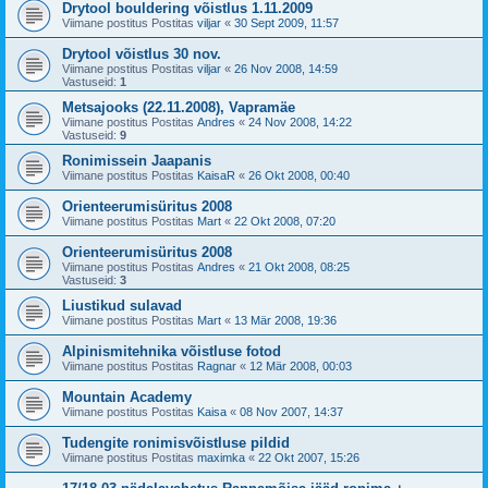
Drytool bouldering võistlus 1.11.2009
Viimane postitus Postitas
viljar
«
30 Sept 2009, 11:57
Drytool võistlus 30 nov.
Viimane postitus Postitas
viljar
«
26 Nov 2008, 14:59
Vastuseid:
1
Metsajooks (22.11.2008), Vapramäe
Viimane postitus Postitas
Andres
«
24 Nov 2008, 14:22
Vastuseid:
9
Ronimissein Jaapanis
Viimane postitus Postitas
KaisaR
«
26 Okt 2008, 00:40
Orienteerumisüritus 2008
Viimane postitus Postitas
Mart
«
22 Okt 2008, 07:20
Orienteerumisüritus 2008
Viimane postitus Postitas
Andres
«
21 Okt 2008, 08:25
Vastuseid:
3
Liustikud sulavad
Viimane postitus Postitas
Mart
«
13 Mär 2008, 19:36
Alpinismitehnika võistluse fotod
Viimane postitus Postitas
Ragnar
«
12 Mär 2008, 00:03
Mountain Academy
Viimane postitus Postitas
Kaisa
«
08 Nov 2007, 14:37
Tudengite ronimisvõistluse pildid
Viimane postitus Postitas
maximka
«
22 Okt 2007, 15:26