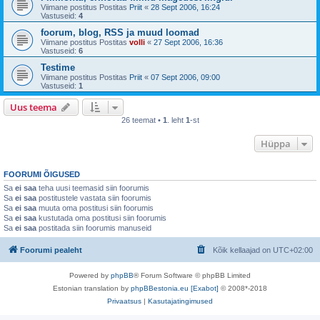
Viimane postitus Postitas
Priit
«
28 Sept 2006, 16:24
Vastuseid:
4
foorum, blog, RSS ja muud loomad
Viimane postitus Postitas
volli
«
27 Sept 2006, 16:36
Vastuseid:
6
Testime
Viimane postitus Postitas
Priit
«
07 Sept 2006, 09:00
Vastuseid:
1
Uus teema
26 teemat •
1
. leht
1
-st
Hüppa
FOORUMI ÕIGUSED
Sa
ei saa
teha uusi teemasid siin foorumis
Sa
ei saa
postitustele vastata siin foorumis
Sa
ei saa
muuta oma postitusi siin foorumis
Sa
ei saa
kustutada oma postitusi siin foorumis
Sa
ei saa
postitada siin foorumis manuseid
Foorumi pealeht
Kõik kellaajad on
UTC+02:00
Powered by
phpBB
® Forum Software © phpBB Limited
Estonian translation by
phpBBestonia.eu [Exabot]
© 2008*-2018
Privaatsus
|
Kasutajatingimused