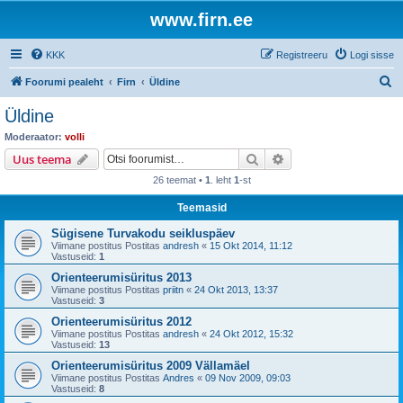
www.firn.ee
KKK
Registreeru
Logi sisse
O
Foorumi pealeht
Firn
Üldine
t
Üldine
s
Moderaator:
volli
i
Otsi
Täiendatud otsing
Uus teema
26 teemat •
1
. leht
1
-st
Teemasid
Sügisene Turvakodu seikluspäev
Viimane postitus Postitas
andresh
«
15 Okt 2014, 11:12
Vastuseid:
1
Orienteerumisüritus 2013
Viimane postitus Postitas
priitn
«
24 Okt 2013, 13:37
Vastuseid:
3
Orienteerumisüritus 2012
Viimane postitus Postitas
andresh
«
24 Okt 2012, 15:32
Vastuseid:
13
Orienteerumisüritus 2009 Vällamäel
Viimane postitus Postitas
Andres
«
09 Nov 2009, 09:03
Vastuseid:
8