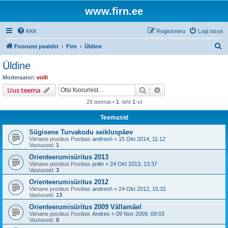
www.firn.ee
KKK
Registreeru
Logi sisse
O
Foorumi pealeht
Firn
Üldine
t
Üldine
s
Moderaator:
volli
i
Otsi
Täiendatud otsing
Uus teema
26 teemat •
1
. leht
1
-st
Teemasid
Sügisene Turvakodu seikluspäev
Viimane postitus Postitas
andresh
«
15 Okt 2014, 11:12
Vastuseid:
1
Orienteerumisüritus 2013
Viimane postitus Postitas
priitn
«
24 Okt 2013, 13:37
Vastuseid:
3
Orienteerumisüritus 2012
Viimane postitus Postitas
andresh
«
24 Okt 2012, 15:32
Vastuseid:
13
Orienteerumisüritus 2009 Vällamäel
Viimane postitus Postitas
Andres
«
09 Nov 2009, 09:03
Vastuseid:
8