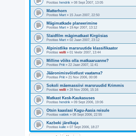
Postitas
hendrik
»
08 Sept 2007, 13:05
Matterhorn
Postitas
Mart
»
15 Juun 2007, 22:50
Mägimatkade planeerimine
Postitas
Mart
»
19 Apr 2007, 13:12
Slaidfilm mägimatkast Kirgiisias
Postitas
Mart
»
02 Jaan 2007, 23:12
Alpinistlike marsruutide klassifikaator
Postitas
volli
»
01 Veebr 2007, 13:44
Milline võiks olla matkaaruanne?
Postitas
Priit
»
22 Jaan 2007, 11:41
Jääronimisvõistlust vaatama?
Postitas
Priit
»
21 Nov 2006, 00:08
Sokoli mäemassiivi marsruudid Krimmis
Postitas
volli
»
28 Nov 2006, 15:16
Matkast Kesk-Kaukasuses
Postitas
hendrik
»
09 Sept 2006, 19:06
Otsin kaaslasi Kagu-Aasia reisule
Postitas
valdek
»
08 Sept 2006, 22:55
Kazbeki järelkaja
Postitas
kalle
»
07 Sept 2006, 18:27