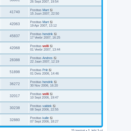
38801
26 Sept 2007, 19:54
Postitas
Mart
41740
15 Juun 2007, 22:50
Postitas
Mart
42063
19 Apr 2007, 13:12
Postitas
hendrik
45837
17 Veebr 2007, 16:25
Postitas
volli
42068
01 Veebr 2007, 13:44
Postitas
Andres
28388
22 Jaan 2007, 12:19
Postitas
Priit
51898
01 Dets 2006, 14:46
Postitas
hendrik
36272
30 Nov 2006, 16:20
Postitas
volli
32017
10 Sept 2006, 19:47
Postitas
valdek
30238
08 Sept 2006, 22:55
Postitas
kalle
32880
07 Sept 2006, 18:27
25 teemat •
1
. leht
1
-st