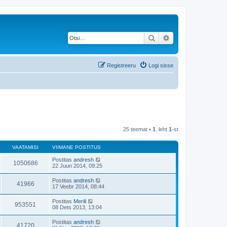
Otsi
Täiendatud otsing
Registreeru
Logi sisse
25 teemat •
1
. leht
1
-st
VAATAMISI
VIIMANE POSTITUS
Postitas
andresh
1050686
22 Juun 2014, 09:25
Postitas
andresh
41966
17 Veebr 2014, 08:44
Postitas
Merili
953551
08 Dets 2013, 13:04
Postitas
andresh
41720