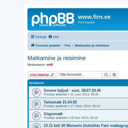
www.firn.ee
Firni foorum
Kiirlingid
KKK
Foorumi pealeht
Firn
Matkamine ja reisimine
Matkamine ja reisimine
Moderaator:
volli
Otsi
Täiend
Uus teema
TEEMASID
Soome kaljud - suvi, 26/27-29.06
Postitas
andresh
»
11 Juun 2014, 09:30
Talvematk 21-24.02
Postitas
andresh
»
17 Veebr 2014, 08:44
Sügismatk
Postitas
andresh
»
09 Nov 2013, 00:16
13.11 kell 20 Werneris klubiõhtu Fani matkagru