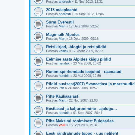
Postitas
andresh
»
11 Nov 2013, 12:31
2013 mäeplaanid
Postitas
andresh
»
25 Sept 2012, 12:06
Surm Everestil
Postitas
Mart
»
17 Dets 2009, 22:52
Mägimatk Alpides
Postitas
Mart
»
16 Dets 2009, 00:16
Reisikirjad, -blogid ja reisipildid
Postitas
valdek
»
17 Veebr 2009, 02:32
Eelmise aasta Alpides käigu pildid
Postitas
hendrik
»
23 Mai 2008, 13:02
Ronimispiirkondade teejuhid - raamatud
Postitas
hendrik
»
23 Mai 2008, 12:59
Pildid suvisest(2007) Svaneetiast ja marsruudid
Postitas
Priit
»
24 Jaan 2008, 10:57
Pilte Kaukaasiast
Postitas
Mart
»
22 Nov 2007, 22:03
Eestlased ja kaljuronimine - ajalugu...
Postitas
hendrik
»
01 Sept 2007, 20:41
Pilte Maksimi ronimisest Bulgaarias
Postitas
volli
»
15 Sept 2007, 21:40
Eesti rändrahnude topod - uus netileht