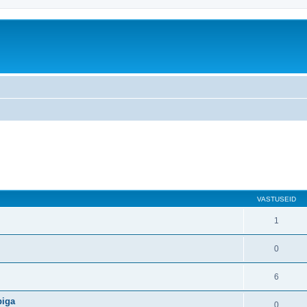
atud otsing
VASTUSEID
1
0
6
piga
0