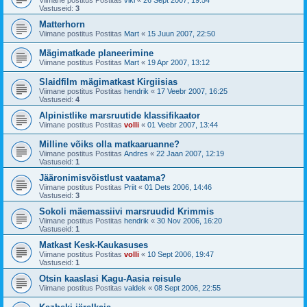
Vastuseid:
3
Matterhorn
Viimane postitus Postitas
Mart
«
15 Juun 2007, 22:50
Mägimatkade planeerimine
Viimane postitus Postitas
Mart
«
19 Apr 2007, 13:12
Slaidfilm mägimatkast Kirgiisias
Viimane postitus Postitas
hendrik
«
17 Veebr 2007, 16:25
Vastuseid:
4
Alpinistlike marsruutide klassifikaator
Viimane postitus Postitas
volli
«
01 Veebr 2007, 13:44
Milline võiks olla matkaaruanne?
Viimane postitus Postitas
Andres
«
22 Jaan 2007, 12:19
Vastuseid:
1
Jääronimisvõistlust vaatama?
Viimane postitus Postitas
Priit
«
01 Dets 2006, 14:46
Vastuseid:
3
Sokoli mäemassiivi marsruudid Krimmis
Viimane postitus Postitas
hendrik
«
30 Nov 2006, 16:20
Vastuseid:
1
Matkast Kesk-Kaukasuses
Viimane postitus Postitas
volli
«
10 Sept 2006, 19:47
Vastuseid:
1
Otsin kaaslasi Kagu-Aasia reisule
Viimane postitus Postitas
valdek
«
08 Sept 2006, 22:55