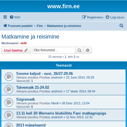
www.firn.ee
KKK
Registreeru
Logi sisse
O
Foorumi pealeht
Firn
Matkamine ja reisimine
t
Matkamine ja reisimine
s
Moderaator:
volli
i
Otsi
Täiendatud otsing
Uus teema
25 teemat •
1
. leht
1
-st
Teemasid
Soome kaljud - suvi, 26/27-29.06
Viimane postitus Postitas
andresh
«
22 Juun 2014, 09:25
Vastuseid:
1
Talvematk 21-24.02
Viimane postitus Postitas
andresh
«
17 Veebr 2014, 08:44
Sügismatk
Viimane postitus Postitas
Merili
«
08 Dets 2013, 13:04
Vastuseid:
6
13.11 kell 20 Werneris klubiõhtu Fani matkagrupiga
Viimane postitus Postitas
andresh
«
11 Nov 2013, 12:31
2013 mäeplaanid