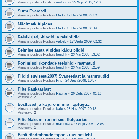
Viimane postitus Postitas
andresh
«
25 Sept 2012, 12:06
Surm Everestil
Viimane postitus Postitas
Mart
«
17 Dets 2009, 22:52
Mägimatk Alpides
Viimane postitus Postitas
Mart
«
16 Dets 2009, 00:16
Reisikirjad, -blogid ja reisipildid
Viimane postitus Postitas
valdek
«
17 Veebr 2009, 02:32
Eelmise aasta Alpides käigu pildid
Viimane postitus Postitas
hendrik
«
23 Mai 2008, 13:02
Ronimispiirkondade teejuhid - raamatud
Viimane postitus Postitas
hendrik
«
23 Mai 2008, 12:59
Pildid suvisest(2007) Svaneetiast ja marsruudid
Viimane postitus Postitas
Priit
«
24 Jaan 2008, 10:57
Pilte Kaukaasiast
Viimane postitus Postitas
Ragnar
«
20 Dets 2007, 01:16
Vastuseid:
2
Eestlased ja kaljuronimine - ajalugu...
Viimane postitus Postitas
kalle
«
23 Nov 2007, 20:18
Vastuseid:
2
Pilte Maksimi ronimisest Bulgaarias
Viimane postitus Postitas
maximka
«
27 Sept 2007, 12:08
Vastuseid:
1
Eesti rändrahnude topod - uus netileht
Viimane postitus Postitas
viki
«
26 Sept 2007, 19:54