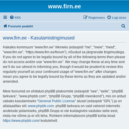
www.firn.ee
KKK
Registreeru
Logi sisse
O
Foorumi pealeht
t
www.firn.ee - Kasutamistingimused
s
i
Hakates kommuuni “www.firn.ee” liikmeks (edaspidi "me", "meie", "meid",
“www.firn.ee”, “https://www.firn.ee/forum”), nõustud sa järgnevate tingimustega.
If you do not agree to be legally bound by all of the following terms then please
do not access and/or use “www.firn.ee”. We may change these at any time and
we’ll do our utmost in informing you, though it would be prudent to review this
regularly yourself as your continued usage of “www.firn.ee” after changes
mean you agree to be legally bound by these terms as they are updated and/or
amended.
Meie foorumid on ehitatud phpBB platvormile (edaspidi “see”, “selle”, “phpBB
tarkvara”, “www.phpbb.com”, “phpBB Grupp, “phpBB meeskond”), mis on antud
vabaks kasutamiseks “
General Public License
” alusel (edaspidi “GPL”) ja on
allalaaditav siit:
www.phpbb.com
. phpBB tarkvara on vaid vahend internetis
arutelude pidamiseks, phpBB Grupp ei ole kuidagiviisi vastutav selle eest,
mida me võime ja ei või teha. Rohkem informatsiooni phpBB kohta leiad
https://www.phpbb.com/
kodulehelt.