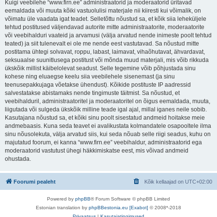
Kuigi veebilehe “www.firn.ee” administraatorid ja moderaatorid üritavad
eemaldada või muuta kõiki vastuolulisi materjale nii kiiresti kui võimalik, on
võimatu üle vaadata igat teadet. Selletõttu nõustud sa, et kõik siia leheküljele
tehtud postitused väljendavad autorite mitte administraatorite, moderaatorite
või veebihalduri vaateid ja arvamusi (välja arvatud nende inimeste poolt tehtud
teated) ja siit tulenevalt ei ole me nende eest vastutavad. Sa nõustud mitte
postitama ühtegi solvavat, roppu, labast, laimavat, vihaõhutavat, ähvardavat,
seksuaalse suunitlusega postitust või mõnda muud materjali, mis võib rikkuda
ükskõik millist käibelolevat seadust. Selle tegemine võib põhjustada sinu
kohese ning eluaegse keelu siia veebilehele sisenemast (ja sinu
teenusepakkujaga võetakse ühendust). Kõikide postituste IP aadressid
salvestatakse abistamaks nende tingimuste täitmist. Sa nõustud, et
veebihalduril, administraatoritel ja moderaatoritel on õigus eemaldada, muuta,
liigutada või sulgeda ükskõik milline teade igal ajal, millal iganes neile sobib.
Kasutajana nõustud sa, et kõiki sinu poolt sisestatud andmeid hoitakse meie
andmebaasis. Kuna seda teavet ei avalikustata kolmandatele osapooltele ilma
sinu nõusolekuta, välja arvatud siis, kui seda nõuab selle riigi seadus, kuhu on
majutatud foorum, ei kanna “www.firn.ee” veebihaldur, administraatorid ega
moderaatorid vastutust ühegi häkkimiskatse eest, mis võivad andmeid
ohustada.
Foorumi pealeht
Kõik kellaajad on
UTC+02:00
Powered by
phpBB
® Forum Software © phpBB Limited
Estonian translation by
phpBBestonia.eu [Exabot]
© 2008*-2018
Privaatsus
|
Kasutajatingimused