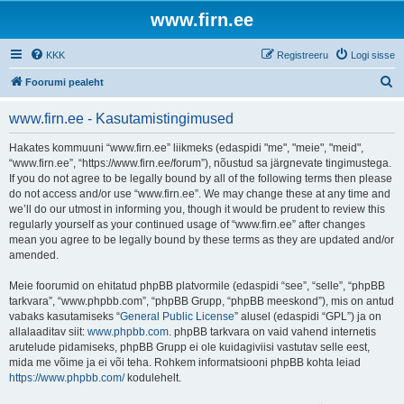
www.firn.ee
KKK
Registreeru
Logi sisse
O
Foorumi pealeht
t
www.firn.ee - Kasutamistingimused
s
i
Hakates kommuuni “www.firn.ee” liikmeks (edaspidi "me", "meie", "meid",
“www.firn.ee”, “https://www.firn.ee/forum”), nõustud sa järgnevate tingimustega.
If you do not agree to be legally bound by all of the following terms then please
do not access and/or use “www.firn.ee”. We may change these at any time and
we’ll do our utmost in informing you, though it would be prudent to review this
regularly yourself as your continued usage of “www.firn.ee” after changes
mean you agree to be legally bound by these terms as they are updated and/or
amended.
Meie foorumid on ehitatud phpBB platvormile (edaspidi “see”, “selle”, “phpBB
tarkvara”, “www.phpbb.com”, “phpBB Grupp, “phpBB meeskond”), mis on antud
vabaks kasutamiseks “
General Public License
” alusel (edaspidi “GPL”) ja on
allalaaditav siit:
www.phpbb.com
. phpBB tarkvara on vaid vahend internetis
arutelude pidamiseks, phpBB Grupp ei ole kuidagiviisi vastutav selle eest,
mida me võime ja ei või teha. Rohkem informatsiooni phpBB kohta leiad
https://www.phpbb.com/
kodulehelt.