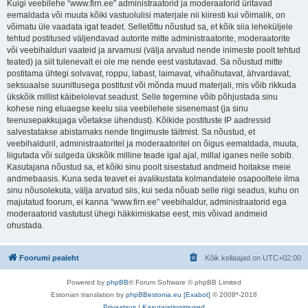
Kuigi veebilehe “www.firn.ee” administraatorid ja moderaatorid üritavad
eemaldada või muuta kõiki vastuolulisi materjale nii kiiresti kui võimalik, on
võimatu üle vaadata igat teadet. Selletõttu nõustud sa, et kõik siia leheküljele
tehtud postitused väljendavad autorite mitte administraatorite, moderaatorite
või veebihalduri vaateid ja arvamusi (välja arvatud nende inimeste poolt tehtud
teated) ja siit tulenevalt ei ole me nende eest vastutavad. Sa nõustud mitte
postitama ühtegi solvavat, roppu, labast, laimavat, vihaõhutavat, ähvardavat,
seksuaalse suunitlusega postitust või mõnda muud materjali, mis võib rikkuda
ükskõik millist käibelolevat seadust. Selle tegemine võib põhjustada sinu
kohese ning eluaegse keelu siia veebilehele sisenemast (ja sinu
teenusepakkujaga võetakse ühendust). Kõikide postituste IP aadressid
salvestatakse abistamaks nende tingimuste täitmist. Sa nõustud, et
veebihalduril, administraatoritel ja moderaatoritel on õigus eemaldada, muuta,
liigutada või sulgeda ükskõik milline teade igal ajal, millal iganes neile sobib.
Kasutajana nõustud sa, et kõiki sinu poolt sisestatud andmeid hoitakse meie
andmebaasis. Kuna seda teavet ei avalikustata kolmandatele osapooltele ilma
sinu nõusolekuta, välja arvatud siis, kui seda nõuab selle riigi seadus, kuhu on
majutatud foorum, ei kanna “www.firn.ee” veebihaldur, administraatorid ega
moderaatorid vastutust ühegi häkkimiskatse eest, mis võivad andmeid
ohustada.
Foorumi pealeht
Kõik kellaajad on
UTC+02:00
Powered by
phpBB
® Forum Software © phpBB Limited
Estonian translation by
phpBBestonia.eu [Exabot]
© 2008*-2018
Privaatsus
|
Kasutajatingimused