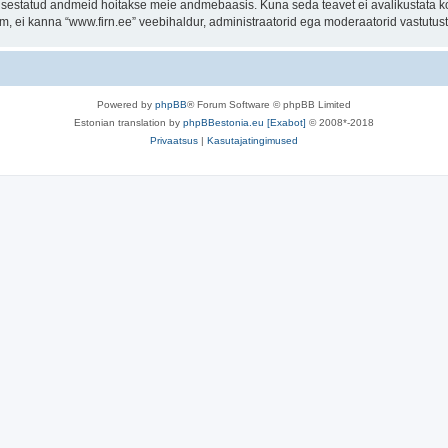
t sisestatud andmeid hoitakse meie andmebaasis. Kuna seda teavet ei avalikustata k
rum, ei kanna “www.firn.ee” veebihaldur, administraatorid ega moderaatorid vastutu
Powered by
phpBB
® Forum Software © phpBB Limited
Estonian translation by
phpBBestonia.eu [Exabot]
© 2008*-2018
Privaatsus
|
Kasutajatingimused