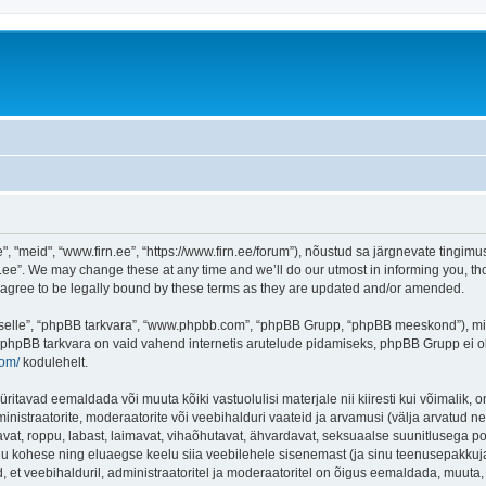
"meid", “www.firn.ee”, “https://www.firn.ee/forum”), nõustud sa järgnevate tingimust
ee”. We may change these at any time and we’ll do our utmost in informing you, thou
 agree to be legally bound by these terms as they are updated and/or amended.
 “selle”, “phpBB tarkvara”, “www.phpbb.com”, “phpBB Grupp, “phpBB meeskond”), m
 phpBB tarkvara on vaid vahend internetis arutelude pidamiseks, phpBB Grupp ei ole 
com/
kodulehelt.
ritavad eemaldada või muuta kõiki vastuolulisi materjale nii kiiresti kui võimalik, o
inistraatorite, moderaatorite või veebihalduri vaateid ja arvamusi (välja arvatud nen
vat, roppu, labast, laimavat, vihaõhutavat, ähvardavat, seksuaalse suunitlusega po
inu kohese ning eluaegse keelu siia veebilehele sisenemast (ja sinu teenusepakkuj
et veebihalduril, administraatoritel ja moderaatoritel on õigus eemaldada, muuta, li