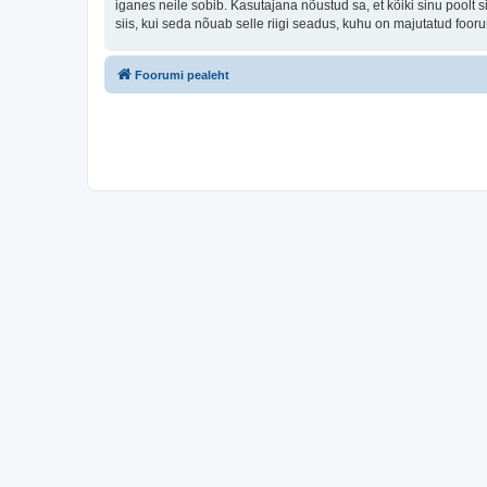
iganes neile sobib. Kasutajana nõustud sa, et kõiki sinu pool
siis, kui seda nõuab selle riigi seadus, kuhu on majutatud foo
Foorumi pealeht