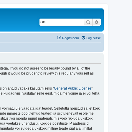
Otsi
Täiendatud otsing
Registreeru
Logi sisse
ega. If you do not agree to be legally bound by all of the
gh it would be prudent to review this regularly yourself as
is on antud vabaks kasutamiseks “
General Public License
”
kuidagiviisi vastutav selle eest, mida me võime ja ei või teha.
n võimatu üle vaadata igat teadet. Selletõttu nõustud sa, et kõik
de inimeste poolt tehtud teated) ja siit tulenevalt ei ole me
stitust või mõnda muud materjali, mis võib rikkuda ükskõik
aga võetakse ühendust). Kõikide postituste IP aadressid
igutada või sulgeda ükskõik milline teade igal ajal, millal