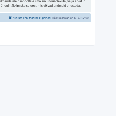
olmandatele osapooltele ilma sinu nõusolekuta, välja arvatud
st ühegi häkkimiskatse eest, mis võivad andmeid ohustada.
Kustuta kõik foorumi küpsised
Kõik kellaajad on
UTC+02:00