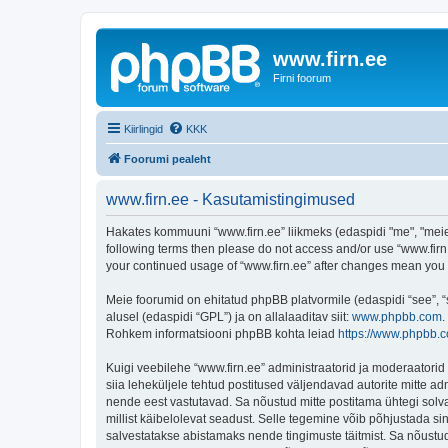
www.firn.ee
Firni foorum
Kiirlingid
KKK
Foorumi pealeht
www.firn.ee - Kasutamistingimused
Hakates kommuuni “www.firn.ee” liikmeks (edaspidi "me", "meie", 
following terms then please do not access and/or use “www.firn.
your continued usage of “www.firn.ee” after changes mean you
Meie foorumid on ehitatud phpBB platvormile (edaspidi “see”,
alusel (edaspidi “GPL”) ja on allalaaditav siit:
www.phpbb.com
.
Rohkem informatsiooni phpBB kohta leiad
https://www.phpbb.
Kuigi veebilehe “www.firn.ee” administraatorid ja moderaatorid ü
siia leheküljele tehtud postitused väljendavad autorite mitte adm
nende eest vastutavad. Sa nõustud mitte postitama ühtegi solva
millist käibelolevat seadust. Selle tegemine võib põhjustada s
salvestatakse abistamaks nende tingimuste täitmist. Sa nõustud, 