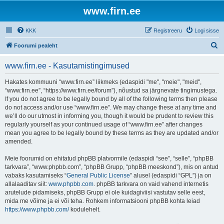
www.firn.ee
KKK
Registreeru
Logi sisse
O
Foorumi pealeht
t
www.firn.ee - Kasutamistingimused
s
i
Hakates kommuuni “www.firn.ee” liikmeks (edaspidi "me", "meie", "meid",
“www.firn.ee”, “https://www.firn.ee/forum”), nõustud sa järgnevate tingimustega.
If you do not agree to be legally bound by all of the following terms then please
do not access and/or use “www.firn.ee”. We may change these at any time and
we’ll do our utmost in informing you, though it would be prudent to review this
regularly yourself as your continued usage of “www.firn.ee” after changes
mean you agree to be legally bound by these terms as they are updated and/or
amended.
Meie foorumid on ehitatud phpBB platvormile (edaspidi “see”, “selle”, “phpBB
tarkvara”, “www.phpbb.com”, “phpBB Grupp, “phpBB meeskond”), mis on antud
vabaks kasutamiseks “
General Public License
” alusel (edaspidi “GPL”) ja on
allalaaditav siit:
www.phpbb.com
. phpBB tarkvara on vaid vahend internetis
arutelude pidamiseks, phpBB Grupp ei ole kuidagiviisi vastutav selle eest,
mida me võime ja ei või teha. Rohkem informatsiooni phpBB kohta leiad
https://www.phpbb.com/
kodulehelt.