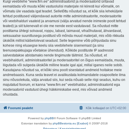
Kuigi veebilehe “www.firn.ee” administraatorid ja moderaatorid üritavad
eemaldada või muuta kõiki vastuolulisi materjale nii kiiresti kui võimalik, on
võimatu üle vaadata igat teadet. Selletõttu nõustud sa, et kõik siia leheküljele
tehtud postitused väljendavad autorite mitte administraatorite, moderaatorite
või veebihalduri vaateid ja arvamusi (välja arvatud nende inimeste poolt tehtud
teated) ja siit tulenevalt ei ole me nende eest vastutavad. Sa nõustud mitte
postitama ühtegi solvavat, roppu, labast, laimavat, vihaõhutavat, ähvardavat,
seksuaalse suunitlusega postitust või mõnda muud materjali, mis võib rikkuda
ükskõik millist käibelolevat seadust. Selle tegemine võib põhjustada sinu
kohese ning eluaegse keelu siia veebilehele sisenemast (ja sinu
teenusepakkujaga võetakse ühendust). Kõikide postituste IP aadressid
salvestatakse abistamaks nende tingimuste täitmist. Sa nõustud, et
veebihalduril, administraatoritel ja moderaatoritel on õigus eemaldada, muuta,
liigutada või sulgeda ükskõik milline teade igal ajal, millal iganes neile sobib.
Kasutajana nõustud sa, et kõiki sinu poolt sisestatud andmeid hoitakse meie
andmebaasis. Kuna seda teavet ei avalikustata kolmandatele osapooltele ilma
sinu nõusolekuta, välja arvatud siis, kui seda nõuab selle riigi seadus, kuhu on
majutatud foorum, ei kanna “www.firn.ee” veebihaldur, administraatorid ega
moderaatorid vastutust ühegi häkkimiskatse eest, mis võivad andmeid
ohustada.
Foorumi pealeht
Kõik kellaajad on
UTC+02:00
Powered by
phpBB
® Forum Software © phpBB Limited
Estonian translation by
phpBBestonia.eu [Exabot]
© 2008*-2018
Privaatsus
|
Kasutajatingimused