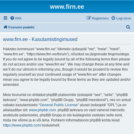
www.firn.ee
KKK
Registreeru
Logi sisse
O
Foorumi pealeht
t
www.firn.ee - Kasutamistingimused
s
i
Hakates kommuuni “www.firn.ee” liikmeks (edaspidi "me", "meie", "meid",
“www.firn.ee”, “https://www.firn.ee/forum”), nõustud sa järgnevate tingimustega.
If you do not agree to be legally bound by all of the following terms then please
do not access and/or use “www.firn.ee”. We may change these at any time and
we’ll do our utmost in informing you, though it would be prudent to review this
regularly yourself as your continued usage of “www.firn.ee” after changes
mean you agree to be legally bound by these terms as they are updated and/or
amended.
Meie foorumid on ehitatud phpBB platvormile (edaspidi “see”, “selle”, “phpBB
tarkvara”, “www.phpbb.com”, “phpBB Grupp, “phpBB meeskond”), mis on antud
vabaks kasutamiseks “
General Public License
” alusel (edaspidi “GPL”) ja on
allalaaditav siit:
www.phpbb.com
. phpBB tarkvara on vaid vahend internetis
arutelude pidamiseks, phpBB Grupp ei ole kuidagiviisi vastutav selle eest,
mida me võime ja ei või teha. Rohkem informatsiooni phpBB kohta leiad
https://www.phpbb.com/
kodulehelt.