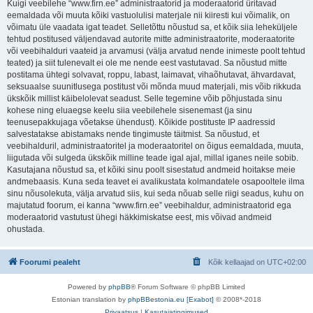
Kuigi veebilehe “www.firn.ee” administraatorid ja moderaatorid üritavad
eemaldada või muuta kõiki vastuolulisi materjale nii kiiresti kui võimalik, on
võimatu üle vaadata igat teadet. Selletõttu nõustud sa, et kõik siia leheküljele
tehtud postitused väljendavad autorite mitte administraatorite, moderaatorite
või veebihalduri vaateid ja arvamusi (välja arvatud nende inimeste poolt tehtud
teated) ja siit tulenevalt ei ole me nende eest vastutavad. Sa nõustud mitte
postitama ühtegi solvavat, roppu, labast, laimavat, vihaõhutavat, ähvardavat,
seksuaalse suunitlusega postitust või mõnda muud materjali, mis võib rikkuda
ükskõik millist käibelolevat seadust. Selle tegemine võib põhjustada sinu
kohese ning eluaegse keelu siia veebilehele sisenemast (ja sinu
teenusepakkujaga võetakse ühendust). Kõikide postituste IP aadressid
salvestatakse abistamaks nende tingimuste täitmist. Sa nõustud, et
veebihalduril, administraatoritel ja moderaatoritel on õigus eemaldada, muuta,
liigutada või sulgeda ükskõik milline teade igal ajal, millal iganes neile sobib.
Kasutajana nõustud sa, et kõiki sinu poolt sisestatud andmeid hoitakse meie
andmebaasis. Kuna seda teavet ei avalikustata kolmandatele osapooltele ilma
sinu nõusolekuta, välja arvatud siis, kui seda nõuab selle riigi seadus, kuhu on
majutatud foorum, ei kanna “www.firn.ee” veebihaldur, administraatorid ega
moderaatorid vastutust ühegi häkkimiskatse eest, mis võivad andmeid
ohustada.
Foorumi pealeht
Kõik kellaajad on
UTC+02:00
Powered by
phpBB
® Forum Software © phpBB Limited
Estonian translation by
phpBBestonia.eu [Exabot]
© 2008*-2018
Privaatsus
|
Kasutajatingimused