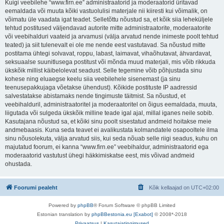
Kuigi veebilehe “www.firn.ee” administraatorid ja moderaatorid üritavad
eemaldada või muuta kõiki vastuolulisi materjale nii kiiresti kui võimalik, on
võimatu üle vaadata igat teadet. Selletõttu nõustud sa, et kõik siia leheküljele
tehtud postitused väljendavad autorite mitte administraatorite, moderaatorite
või veebihalduri vaateid ja arvamusi (välja arvatud nende inimeste poolt tehtud
teated) ja siit tulenevalt ei ole me nende eest vastutavad. Sa nõustud mitte
postitama ühtegi solvavat, roppu, labast, laimavat, vihaõhutavat, ähvardavat,
seksuaalse suunitlusega postitust või mõnda muud materjali, mis võib rikkuda
ükskõik millist käibelolevat seadust. Selle tegemine võib põhjustada sinu
kohese ning eluaegse keelu siia veebilehele sisenemast (ja sinu
teenusepakkujaga võetakse ühendust). Kõikide postituste IP aadressid
salvestatakse abistamaks nende tingimuste täitmist. Sa nõustud, et
veebihalduril, administraatoritel ja moderaatoritel on õigus eemaldada, muuta,
liigutada või sulgeda ükskõik milline teade igal ajal, millal iganes neile sobib.
Kasutajana nõustud sa, et kõiki sinu poolt sisestatud andmeid hoitakse meie
andmebaasis. Kuna seda teavet ei avalikustata kolmandatele osapooltele ilma
sinu nõusolekuta, välja arvatud siis, kui seda nõuab selle riigi seadus, kuhu on
majutatud foorum, ei kanna “www.firn.ee” veebihaldur, administraatorid ega
moderaatorid vastutust ühegi häkkimiskatse eest, mis võivad andmeid
ohustada.
Foorumi pealeht
Kõik kellaajad on
UTC+02:00
Powered by
phpBB
® Forum Software © phpBB Limited
Estonian translation by
phpBBestonia.eu [Exabot]
© 2008*-2018
Privaatsus
|
Kasutajatingimused