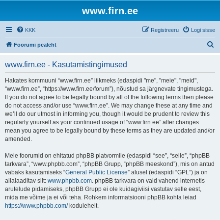
www.firn.ee
KKK
Registreeru
Logi sisse
O
Foorumi pealeht
t
www.firn.ee - Kasutamistingimused
s
i
Hakates kommuuni “www.firn.ee” liikmeks (edaspidi "me", "meie", "meid",
“www.firn.ee”, “https://www.firn.ee/forum”), nõustud sa järgnevate tingimustega.
If you do not agree to be legally bound by all of the following terms then please
do not access and/or use “www.firn.ee”. We may change these at any time and
we’ll do our utmost in informing you, though it would be prudent to review this
regularly yourself as your continued usage of “www.firn.ee” after changes
mean you agree to be legally bound by these terms as they are updated and/or
amended.
Meie foorumid on ehitatud phpBB platvormile (edaspidi “see”, “selle”, “phpBB
tarkvara”, “www.phpbb.com”, “phpBB Grupp, “phpBB meeskond”), mis on antud
vabaks kasutamiseks “
General Public License
” alusel (edaspidi “GPL”) ja on
allalaaditav siit:
www.phpbb.com
. phpBB tarkvara on vaid vahend internetis
arutelude pidamiseks, phpBB Grupp ei ole kuidagiviisi vastutav selle eest,
mida me võime ja ei või teha. Rohkem informatsiooni phpBB kohta leiad
https://www.phpbb.com/
kodulehelt.