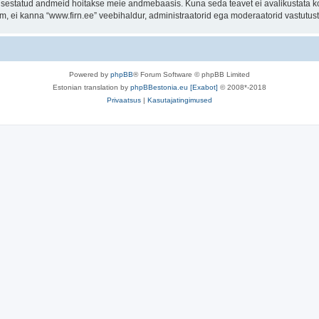
t sisestatud andmeid hoitakse meie andmebaasis. Kuna seda teavet ei avalikustata k
rum, ei kanna “www.firn.ee” veebihaldur, administraatorid ega moderaatorid vastutu
Powered by
phpBB
® Forum Software © phpBB Limited
Estonian translation by
phpBBestonia.eu [Exabot]
© 2008*-2018
Privaatsus
|
Kasutajatingimused