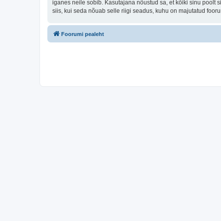
iganes neile sobib. Kasutajana nõustud sa, et kõiki sinu pool
siis, kui seda nõuab selle riigi seadus, kuhu on majutatud foo
Foorumi pealeht