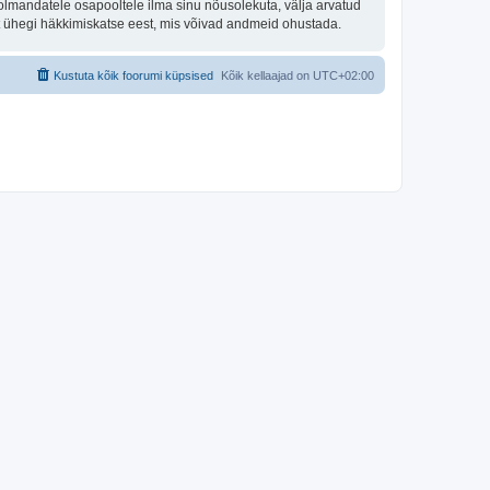
olmandatele osapooltele ilma sinu nõusolekuta, välja arvatud
st ühegi häkkimiskatse eest, mis võivad andmeid ohustada.
Kustuta kõik foorumi küpsised
Kõik kellaajad on
UTC+02:00