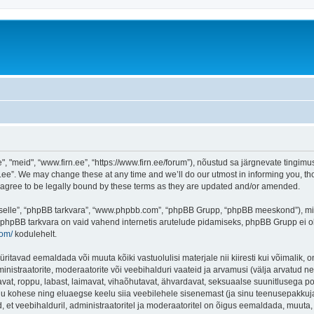
"meid", “www.firn.ee”, “https://www.firn.ee/forum”), nõustud sa järgnevate tingimust
ee”. We may change these at any time and we’ll do our utmost in informing you, thou
 agree to be legally bound by these terms as they are updated and/or amended.
 “selle”, “phpBB tarkvara”, “www.phpbb.com”, “phpBB Grupp, “phpBB meeskond”), m
 phpBB tarkvara on vaid vahend internetis arutelude pidamiseks, phpBB Grupp ei ole 
com/
kodulehelt.
ritavad eemaldada või muuta kõiki vastuolulisi materjale nii kiiresti kui võimalik, o
inistraatorite, moderaatorite või veebihalduri vaateid ja arvamusi (välja arvatud nen
vat, roppu, labast, laimavat, vihaõhutavat, ähvardavat, seksuaalse suunitlusega po
inu kohese ning eluaegse keelu siia veebilehele sisenemast (ja sinu teenusepakkuj
et veebihalduril, administraatoritel ja moderaatoritel on õigus eemaldada, muuta, li