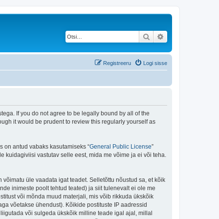
Otsi
Täiendatud otsing
Registreeru
Logi sisse
ega. If you do not agree to be legally bound by all of the
gh it would be prudent to review this regularly yourself as
is on antud vabaks kasutamiseks “
General Public License
”
kuidagiviisi vastutav selle eest, mida me võime ja ei või teha.
n võimatu üle vaadata igat teadet. Selletõttu nõustud sa, et kõik
de inimeste poolt tehtud teated) ja siit tulenevalt ei ole me
stitust või mõnda muud materjali, mis võib rikkuda ükskõik
aga võetakse ühendust). Kõikide postituste IP aadressid
igutada või sulgeda ükskõik milline teade igal ajal, millal