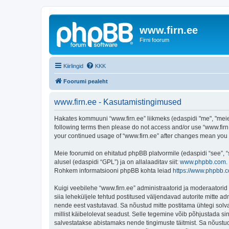
www.firn.ee
Firni foorum
Kiirlingid
KKK
Foorumi pealeht
www.firn.ee - Kasutamistingimused
Hakates kommuuni “www.firn.ee” liikmeks (edaspidi "me", "meie", 
following terms then please do not access and/or use “www.firn.
your continued usage of “www.firn.ee” after changes mean you
Meie foorumid on ehitatud phpBB platvormile (edaspidi “see”,
alusel (edaspidi “GPL”) ja on allalaaditav siit:
www.phpbb.com
.
Rohkem informatsiooni phpBB kohta leiad
https://www.phpbb.
Kuigi veebilehe “www.firn.ee” administraatorid ja moderaatorid ü
siia leheküljele tehtud postitused väljendavad autorite mitte adm
nende eest vastutavad. Sa nõustud mitte postitama ühtegi solva
millist käibelolevat seadust. Selle tegemine võib põhjustada s
salvestatakse abistamaks nende tingimuste täitmist. Sa nõustud, 