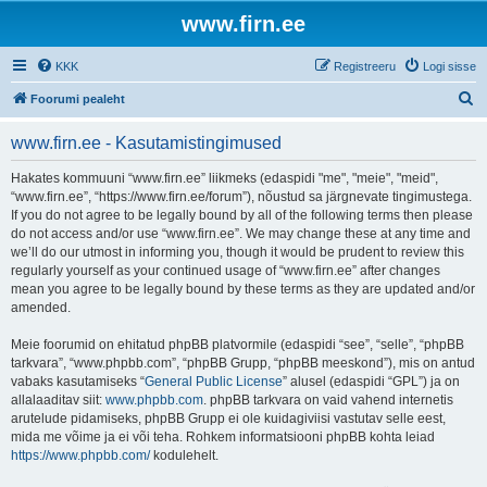
www.firn.ee
KKK
Registreeru
Logi sisse
O
Foorumi pealeht
t
www.firn.ee - Kasutamistingimused
s
i
Hakates kommuuni “www.firn.ee” liikmeks (edaspidi "me", "meie", "meid",
“www.firn.ee”, “https://www.firn.ee/forum”), nõustud sa järgnevate tingimustega.
If you do not agree to be legally bound by all of the following terms then please
do not access and/or use “www.firn.ee”. We may change these at any time and
we’ll do our utmost in informing you, though it would be prudent to review this
regularly yourself as your continued usage of “www.firn.ee” after changes
mean you agree to be legally bound by these terms as they are updated and/or
amended.
Meie foorumid on ehitatud phpBB platvormile (edaspidi “see”, “selle”, “phpBB
tarkvara”, “www.phpbb.com”, “phpBB Grupp, “phpBB meeskond”), mis on antud
vabaks kasutamiseks “
General Public License
” alusel (edaspidi “GPL”) ja on
allalaaditav siit:
www.phpbb.com
. phpBB tarkvara on vaid vahend internetis
arutelude pidamiseks, phpBB Grupp ei ole kuidagiviisi vastutav selle eest,
mida me võime ja ei või teha. Rohkem informatsiooni phpBB kohta leiad
https://www.phpbb.com/
kodulehelt.