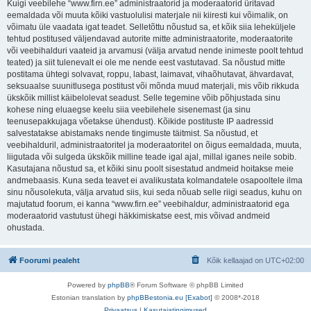
Kuigi veebilehe “www.firn.ee” administraatorid ja moderaatorid üritavad
eemaldada või muuta kõiki vastuolulisi materjale nii kiiresti kui võimalik, on
võimatu üle vaadata igat teadet. Selletõttu nõustud sa, et kõik siia leheküljele
tehtud postitused väljendavad autorite mitte administraatorite, moderaatorite
või veebihalduri vaateid ja arvamusi (välja arvatud nende inimeste poolt tehtud
teated) ja siit tulenevalt ei ole me nende eest vastutavad. Sa nõustud mitte
postitama ühtegi solvavat, roppu, labast, laimavat, vihaõhutavat, ähvardavat,
seksuaalse suunitlusega postitust või mõnda muud materjali, mis võib rikkuda
ükskõik millist käibelolevat seadust. Selle tegemine võib põhjustada sinu
kohese ning eluaegse keelu siia veebilehele sisenemast (ja sinu
teenusepakkujaga võetakse ühendust). Kõikide postituste IP aadressid
salvestatakse abistamaks nende tingimuste täitmist. Sa nõustud, et
veebihalduril, administraatoritel ja moderaatoritel on õigus eemaldada, muuta,
liigutada või sulgeda ükskõik milline teade igal ajal, millal iganes neile sobib.
Kasutajana nõustud sa, et kõiki sinu poolt sisestatud andmeid hoitakse meie
andmebaasis. Kuna seda teavet ei avalikustata kolmandatele osapooltele ilma
sinu nõusolekuta, välja arvatud siis, kui seda nõuab selle riigi seadus, kuhu on
majutatud foorum, ei kanna “www.firn.ee” veebihaldur, administraatorid ega
moderaatorid vastutust ühegi häkkimiskatse eest, mis võivad andmeid
ohustada.
Foorumi pealeht
Kõik kellaajad on
UTC+02:00
Powered by
phpBB
® Forum Software © phpBB Limited
Estonian translation by
phpBBestonia.eu [Exabot]
© 2008*-2018
Privaatsus
|
Kasutajatingimused