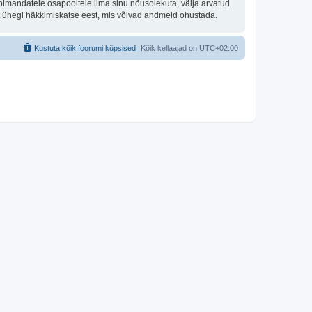
olmandatele osapooltele ilma sinu nõusolekuta, välja arvatud
st ühegi häkkimiskatse eest, mis võivad andmeid ohustada.
Kustuta kõik foorumi küpsised
Kõik kellaajad on
UTC+02:00