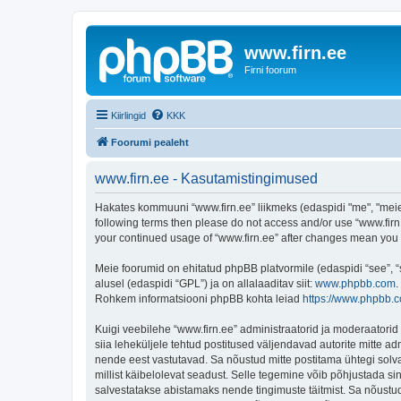
www.firn.ee
Firni foorum
Kiirlingid
KKK
Foorumi pealeht
www.firn.ee - Kasutamistingimused
Hakates kommuuni “www.firn.ee” liikmeks (edaspidi "me", "meie", 
following terms then please do not access and/or use “www.firn.
your continued usage of “www.firn.ee” after changes mean you
Meie foorumid on ehitatud phpBB platvormile (edaspidi “see”,
alusel (edaspidi “GPL”) ja on allalaaditav siit:
www.phpbb.com
.
Rohkem informatsiooni phpBB kohta leiad
https://www.phpbb.
Kuigi veebilehe “www.firn.ee” administraatorid ja moderaatorid ü
siia leheküljele tehtud postitused väljendavad autorite mitte adm
nende eest vastutavad. Sa nõustud mitte postitama ühtegi solva
millist käibelolevat seadust. Selle tegemine võib põhjustada s
salvestatakse abistamaks nende tingimuste täitmist. Sa nõustud, 