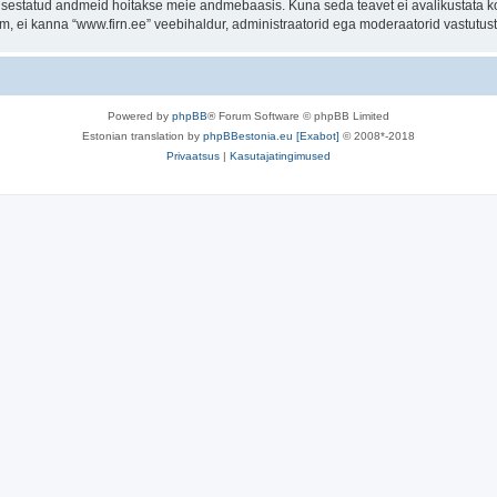
t sisestatud andmeid hoitakse meie andmebaasis. Kuna seda teavet ei avalikustata k
rum, ei kanna “www.firn.ee” veebihaldur, administraatorid ega moderaatorid vastutu
Powered by
phpBB
® Forum Software © phpBB Limited
Estonian translation by
phpBBestonia.eu [Exabot]
© 2008*-2018
Privaatsus
|
Kasutajatingimused