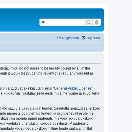
Otsi
Täiendatud otsing
Registreeru
Logi sisse
ega. If you do not agree to be legally bound by all of the
gh it would be prudent to review this regularly yourself as
is on antud vabaks kasutamiseks “
General Public License
”
kuidagiviisi vastutav selle eest, mida me võime ja ei või teha.
n võimatu üle vaadata igat teadet. Selletõttu nõustud sa, et kõik
de inimeste poolt tehtud teated) ja siit tulenevalt ei ole me
stitust või mõnda muud materjali, mis võib rikkuda ükskõik
aga võetakse ühendust). Kõikide postituste IP aadressid
igutada või sulgeda ükskõik milline teade igal ajal, millal