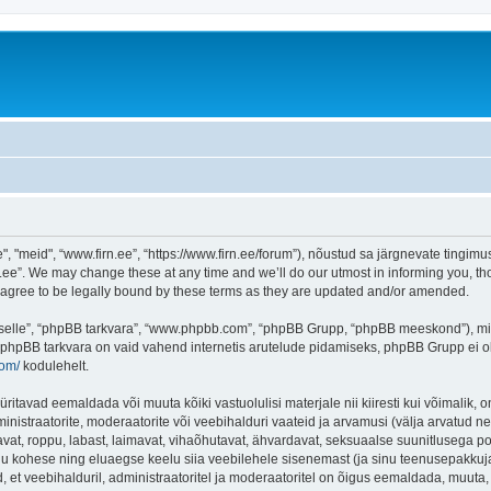
"meid", “www.firn.ee”, “https://www.firn.ee/forum”), nõustud sa järgnevate tingimust
ee”. We may change these at any time and we’ll do our utmost in informing you, thou
 agree to be legally bound by these terms as they are updated and/or amended.
 “selle”, “phpBB tarkvara”, “www.phpbb.com”, “phpBB Grupp, “phpBB meeskond”), m
 phpBB tarkvara on vaid vahend internetis arutelude pidamiseks, phpBB Grupp ei ole 
com/
kodulehelt.
ritavad eemaldada või muuta kõiki vastuolulisi materjale nii kiiresti kui võimalik, o
inistraatorite, moderaatorite või veebihalduri vaateid ja arvamusi (välja arvatud nen
vat, roppu, labast, laimavat, vihaõhutavat, ähvardavat, seksuaalse suunitlusega po
inu kohese ning eluaegse keelu siia veebilehele sisenemast (ja sinu teenusepakkuj
et veebihalduril, administraatoritel ja moderaatoritel on õigus eemaldada, muuta, li