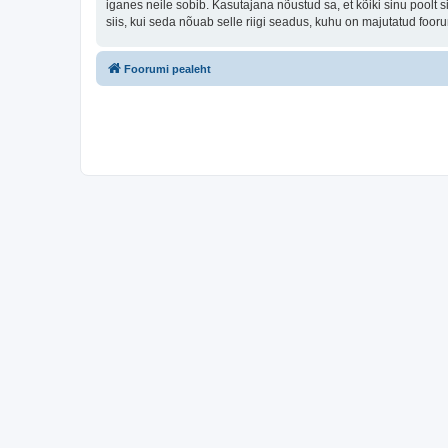
iganes neile sobib. Kasutajana nõustud sa, et kõiki sinu pool
siis, kui seda nõuab selle riigi seadus, kuhu on majutatud foo
Foorumi pealeht