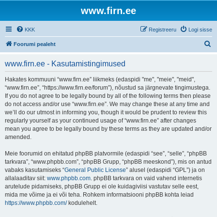
www.firn.ee
KKK
Registreeru
Logi sisse
O
Foorumi pealeht
t
www.firn.ee - Kasutamistingimused
s
i
Hakates kommuuni “www.firn.ee” liikmeks (edaspidi "me", "meie", "meid",
“www.firn.ee”, “https://www.firn.ee/forum”), nõustud sa järgnevate tingimustega.
If you do not agree to be legally bound by all of the following terms then please
do not access and/or use “www.firn.ee”. We may change these at any time and
we’ll do our utmost in informing you, though it would be prudent to review this
regularly yourself as your continued usage of “www.firn.ee” after changes
mean you agree to be legally bound by these terms as they are updated and/or
amended.
Meie foorumid on ehitatud phpBB platvormile (edaspidi “see”, “selle”, “phpBB
tarkvara”, “www.phpbb.com”, “phpBB Grupp, “phpBB meeskond”), mis on antud
vabaks kasutamiseks “
General Public License
” alusel (edaspidi “GPL”) ja on
allalaaditav siit:
www.phpbb.com
. phpBB tarkvara on vaid vahend internetis
arutelude pidamiseks, phpBB Grupp ei ole kuidagiviisi vastutav selle eest,
mida me võime ja ei või teha. Rohkem informatsiooni phpBB kohta leiad
https://www.phpbb.com/
kodulehelt.