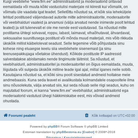
Kuigi veebilehe “www.firn.ee” administraatorid ja moderaatorid üritavad
eemaldada või muuta kõiki vastuolulisi materjale nii kiiresti kui võimalik, on
võimatu üle vaadata igat teadet. Selletõttu nõustud sa, et kõik siia leheküljele
tehtud postitused väljendavad autorite mitte administraatorite, moderaatorite
või veebihalduri vaateid ja arvamusi (välja arvatud nende inimeste poolt tehtud
teated) ja siit tulenevalt ei ole me nende eest vastutavad. Sa nõustud mitte
postitama ühtegi solvavat, roppu, labast, laimavat, vihaõhutavat, ähvardavat,
seksuaalse suunitlusega postitust või mõnda muud materjali, mis võib rikkuda
ükskõik millist käibelolevat seadust. Selle tegemine võib põhjustada sinu
kohese ning eluaegse keelu siia veebilehele sisenemast (ja sinu
teenusepakkujaga võetakse ühendust). Kõikide postituste IP aadressid
salvestatakse abistamaks nende tingimuste täitmist. Sa nõustud, et
veebihalduril, administraatoritel ja moderaatoritel on õigus eemaldada, muuta,
liigutada või sulgeda ükskõik milline teade igal ajal, millal iganes neile sobib.
Kasutajana nõustud sa, et kõiki sinu poolt sisestatud andmeid hoitakse meie
andmebaasis. Kuna seda teavet ei avalikustata kolmandatele osapooltele ilma
sinu nõusolekuta, välja arvatud siis, kui seda nõuab selle riigi seadus, kuhu on
majutatud foorum, ei kanna “www.firn.ee” veebihaldur, administraatorid ega
moderaatorid vastutust ühegi häkkimiskatse eest, mis võivad andmeid
ohustada.
Foorumi pealeht
Kõik kellaajad on
UTC+02:00
Powered by
phpBB
® Forum Software © phpBB Limited
Estonian translation by
phpBBestonia.eu [Exabot]
© 2008*-2018
Privaatsus
|
Kasutajatingimused