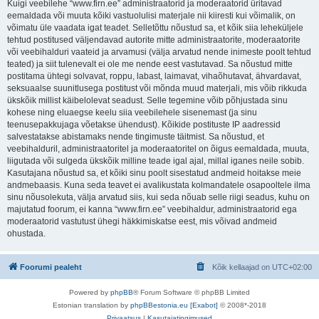
Kuigi veebilehe “www.firn.ee” administraatorid ja moderaatorid üritavad
eemaldada või muuta kõiki vastuolulisi materjale nii kiiresti kui võimalik, on
võimatu üle vaadata igat teadet. Selletõttu nõustud sa, et kõik siia leheküljele
tehtud postitused väljendavad autorite mitte administraatorite, moderaatorite
või veebihalduri vaateid ja arvamusi (välja arvatud nende inimeste poolt tehtud
teated) ja siit tulenevalt ei ole me nende eest vastutavad. Sa nõustud mitte
postitama ühtegi solvavat, roppu, labast, laimavat, vihaõhutavat, ähvardavat,
seksuaalse suunitlusega postitust või mõnda muud materjali, mis võib rikkuda
ükskõik millist käibelolevat seadust. Selle tegemine võib põhjustada sinu
kohese ning eluaegse keelu siia veebilehele sisenemast (ja sinu
teenusepakkujaga võetakse ühendust). Kõikide postituste IP aadressid
salvestatakse abistamaks nende tingimuste täitmist. Sa nõustud, et
veebihalduril, administraatoritel ja moderaatoritel on õigus eemaldada, muuta,
liigutada või sulgeda ükskõik milline teade igal ajal, millal iganes neile sobib.
Kasutajana nõustud sa, et kõiki sinu poolt sisestatud andmeid hoitakse meie
andmebaasis. Kuna seda teavet ei avalikustata kolmandatele osapooltele ilma
sinu nõusolekuta, välja arvatud siis, kui seda nõuab selle riigi seadus, kuhu on
majutatud foorum, ei kanna “www.firn.ee” veebihaldur, administraatorid ega
moderaatorid vastutust ühegi häkkimiskatse eest, mis võivad andmeid
ohustada.
Foorumi pealeht
Kõik kellaajad on
UTC+02:00
Powered by
phpBB
® Forum Software © phpBB Limited
Estonian translation by
phpBBestonia.eu [Exabot]
© 2008*-2018
Privaatsus
|
Kasutajatingimused