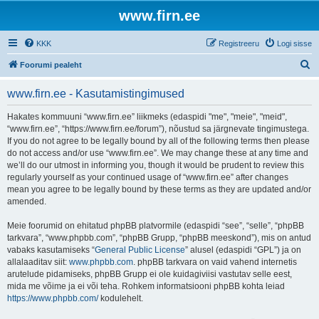
www.firn.ee
KKK
Registreeru
Logi sisse
O
Foorumi pealeht
t
www.firn.ee - Kasutamistingimused
s
i
Hakates kommuuni “www.firn.ee” liikmeks (edaspidi "me", "meie", "meid",
“www.firn.ee”, “https://www.firn.ee/forum”), nõustud sa järgnevate tingimustega.
If you do not agree to be legally bound by all of the following terms then please
do not access and/or use “www.firn.ee”. We may change these at any time and
we’ll do our utmost in informing you, though it would be prudent to review this
regularly yourself as your continued usage of “www.firn.ee” after changes
mean you agree to be legally bound by these terms as they are updated and/or
amended.
Meie foorumid on ehitatud phpBB platvormile (edaspidi “see”, “selle”, “phpBB
tarkvara”, “www.phpbb.com”, “phpBB Grupp, “phpBB meeskond”), mis on antud
vabaks kasutamiseks “
General Public License
” alusel (edaspidi “GPL”) ja on
allalaaditav siit:
www.phpbb.com
. phpBB tarkvara on vaid vahend internetis
arutelude pidamiseks, phpBB Grupp ei ole kuidagiviisi vastutav selle eest,
mida me võime ja ei või teha. Rohkem informatsiooni phpBB kohta leiad
https://www.phpbb.com/
kodulehelt.