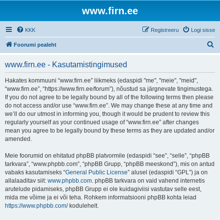
www.firn.ee
KKK
Registreeru
Logi sisse
O
Foorumi pealeht
t
www.firn.ee - Kasutamistingimused
s
i
Hakates kommuuni “www.firn.ee” liikmeks (edaspidi "me", "meie", "meid",
“www.firn.ee”, “https://www.firn.ee/forum”), nõustud sa järgnevate tingimustega.
If you do not agree to be legally bound by all of the following terms then please
do not access and/or use “www.firn.ee”. We may change these at any time and
we’ll do our utmost in informing you, though it would be prudent to review this
regularly yourself as your continued usage of “www.firn.ee” after changes
mean you agree to be legally bound by these terms as they are updated and/or
amended.
Meie foorumid on ehitatud phpBB platvormile (edaspidi “see”, “selle”, “phpBB
tarkvara”, “www.phpbb.com”, “phpBB Grupp, “phpBB meeskond”), mis on antud
vabaks kasutamiseks “
General Public License
” alusel (edaspidi “GPL”) ja on
allalaaditav siit:
www.phpbb.com
. phpBB tarkvara on vaid vahend internetis
arutelude pidamiseks, phpBB Grupp ei ole kuidagiviisi vastutav selle eest,
mida me võime ja ei või teha. Rohkem informatsiooni phpBB kohta leiad
https://www.phpbb.com/
kodulehelt.