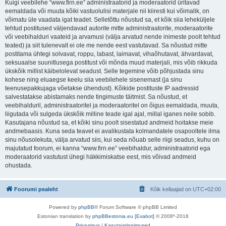
Kuigi veebilehe “www.firn.ee” administraatorid ja moderaatorid üritavad
eemaldada või muuta kõiki vastuolulisi materjale nii kiiresti kui võimalik, on
võimatu üle vaadata igat teadet. Selletõttu nõustud sa, et kõik siia leheküljele
tehtud postitused väljendavad autorite mitte administraatorite, moderaatorite
või veebihalduri vaateid ja arvamusi (välja arvatud nende inimeste poolt tehtud
teated) ja siit tulenevalt ei ole me nende eest vastutavad. Sa nõustud mitte
postitama ühtegi solvavat, roppu, labast, laimavat, vihaõhutavat, ähvardavat,
seksuaalse suunitlusega postitust või mõnda muud materjali, mis võib rikkuda
ükskõik millist käibelolevat seadust. Selle tegemine võib põhjustada sinu
kohese ning eluaegse keelu siia veebilehele sisenemast (ja sinu
teenusepakkujaga võetakse ühendust). Kõikide postituste IP aadressid
salvestatakse abistamaks nende tingimuste täitmist. Sa nõustud, et
veebihalduril, administraatoritel ja moderaatoritel on õigus eemaldada, muuta,
liigutada või sulgeda ükskõik milline teade igal ajal, millal iganes neile sobib.
Kasutajana nõustud sa, et kõiki sinu poolt sisestatud andmeid hoitakse meie
andmebaasis. Kuna seda teavet ei avalikustata kolmandatele osapooltele ilma
sinu nõusolekuta, välja arvatud siis, kui seda nõuab selle riigi seadus, kuhu on
majutatud foorum, ei kanna “www.firn.ee” veebihaldur, administraatorid ega
moderaatorid vastutust ühegi häkkimiskatse eest, mis võivad andmeid
ohustada.
Foorumi pealeht
Kõik kellaajad on
UTC+02:00
Powered by
phpBB
® Forum Software © phpBB Limited
Estonian translation by
phpBBestonia.eu [Exabot]
© 2008*-2018
Privaatsus
|
Kasutajatingimused