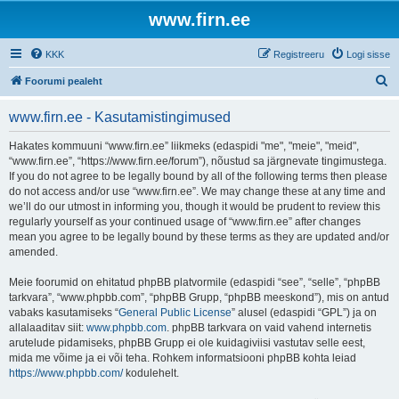
www.firn.ee
KKK
Registreeru
Logi sisse
O
Foorumi pealeht
t
www.firn.ee - Kasutamistingimused
s
i
Hakates kommuuni “www.firn.ee” liikmeks (edaspidi "me", "meie", "meid",
“www.firn.ee”, “https://www.firn.ee/forum”), nõustud sa järgnevate tingimustega.
If you do not agree to be legally bound by all of the following terms then please
do not access and/or use “www.firn.ee”. We may change these at any time and
we’ll do our utmost in informing you, though it would be prudent to review this
regularly yourself as your continued usage of “www.firn.ee” after changes
mean you agree to be legally bound by these terms as they are updated and/or
amended.
Meie foorumid on ehitatud phpBB platvormile (edaspidi “see”, “selle”, “phpBB
tarkvara”, “www.phpbb.com”, “phpBB Grupp, “phpBB meeskond”), mis on antud
vabaks kasutamiseks “
General Public License
” alusel (edaspidi “GPL”) ja on
allalaaditav siit:
www.phpbb.com
. phpBB tarkvara on vaid vahend internetis
arutelude pidamiseks, phpBB Grupp ei ole kuidagiviisi vastutav selle eest,
mida me võime ja ei või teha. Rohkem informatsiooni phpBB kohta leiad
https://www.phpbb.com/
kodulehelt.