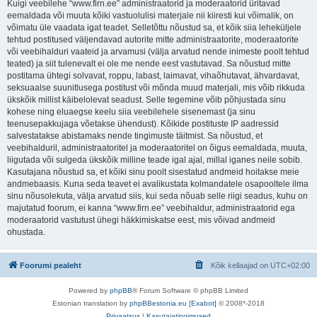
Kuigi veebilehe “www.firn.ee” administraatorid ja moderaatorid üritavad
eemaldada või muuta kõiki vastuolulisi materjale nii kiiresti kui võimalik, on
võimatu üle vaadata igat teadet. Selletõttu nõustud sa, et kõik siia leheküljele
tehtud postitused väljendavad autorite mitte administraatorite, moderaatorite
või veebihalduri vaateid ja arvamusi (välja arvatud nende inimeste poolt tehtud
teated) ja siit tulenevalt ei ole me nende eest vastutavad. Sa nõustud mitte
postitama ühtegi solvavat, roppu, labast, laimavat, vihaõhutavat, ähvardavat,
seksuaalse suunitlusega postitust või mõnda muud materjali, mis võib rikkuda
ükskõik millist käibelolevat seadust. Selle tegemine võib põhjustada sinu
kohese ning eluaegse keelu siia veebilehele sisenemast (ja sinu
teenusepakkujaga võetakse ühendust). Kõikide postituste IP aadressid
salvestatakse abistamaks nende tingimuste täitmist. Sa nõustud, et
veebihalduril, administraatoritel ja moderaatoritel on õigus eemaldada, muuta,
liigutada või sulgeda ükskõik milline teade igal ajal, millal iganes neile sobib.
Kasutajana nõustud sa, et kõiki sinu poolt sisestatud andmeid hoitakse meie
andmebaasis. Kuna seda teavet ei avalikustata kolmandatele osapooltele ilma
sinu nõusolekuta, välja arvatud siis, kui seda nõuab selle riigi seadus, kuhu on
majutatud foorum, ei kanna “www.firn.ee” veebihaldur, administraatorid ega
moderaatorid vastutust ühegi häkkimiskatse eest, mis võivad andmeid
ohustada.
Foorumi pealeht
Kõik kellaajad on
UTC+02:00
Powered by
phpBB
® Forum Software © phpBB Limited
Estonian translation by
phpBBestonia.eu [Exabot]
© 2008*-2018
Privaatsus
|
Kasutajatingimused