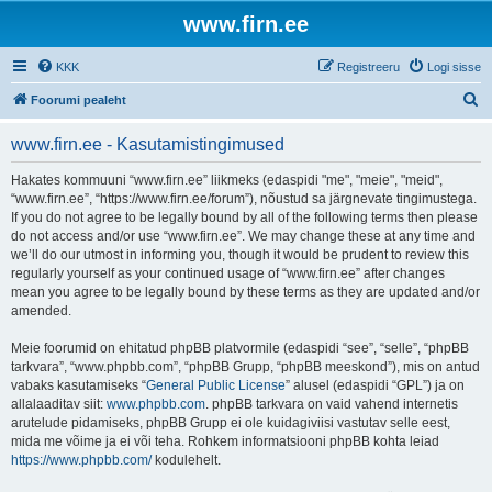
www.firn.ee
KKK
Registreeru
Logi sisse
O
Foorumi pealeht
t
www.firn.ee - Kasutamistingimused
s
i
Hakates kommuuni “www.firn.ee” liikmeks (edaspidi "me", "meie", "meid",
“www.firn.ee”, “https://www.firn.ee/forum”), nõustud sa järgnevate tingimustega.
If you do not agree to be legally bound by all of the following terms then please
do not access and/or use “www.firn.ee”. We may change these at any time and
we’ll do our utmost in informing you, though it would be prudent to review this
regularly yourself as your continued usage of “www.firn.ee” after changes
mean you agree to be legally bound by these terms as they are updated and/or
amended.
Meie foorumid on ehitatud phpBB platvormile (edaspidi “see”, “selle”, “phpBB
tarkvara”, “www.phpbb.com”, “phpBB Grupp, “phpBB meeskond”), mis on antud
vabaks kasutamiseks “
General Public License
” alusel (edaspidi “GPL”) ja on
allalaaditav siit:
www.phpbb.com
. phpBB tarkvara on vaid vahend internetis
arutelude pidamiseks, phpBB Grupp ei ole kuidagiviisi vastutav selle eest,
mida me võime ja ei või teha. Rohkem informatsiooni phpBB kohta leiad
https://www.phpbb.com/
kodulehelt.