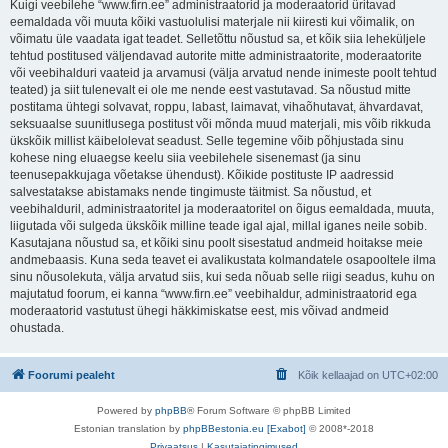
Kuigi veebilehe “www.firn.ee” administraatorid ja moderaatorid üritavad
eemaldada või muuta kõiki vastuolulisi materjale nii kiiresti kui võimalik, on
võimatu üle vaadata igat teadet. Selletõttu nõustud sa, et kõik siia leheküljele
tehtud postitused väljendavad autorite mitte administraatorite, moderaatorite
või veebihalduri vaateid ja arvamusi (välja arvatud nende inimeste poolt tehtud
teated) ja siit tulenevalt ei ole me nende eest vastutavad. Sa nõustud mitte
postitama ühtegi solvavat, roppu, labast, laimavat, vihaõhutavat, ähvardavat,
seksuaalse suunitlusega postitust või mõnda muud materjali, mis võib rikkuda
ükskõik millist käibelolevat seadust. Selle tegemine võib põhjustada sinu
kohese ning eluaegse keelu siia veebilehele sisenemast (ja sinu
teenusepakkujaga võetakse ühendust). Kõikide postituste IP aadressid
salvestatakse abistamaks nende tingimuste täitmist. Sa nõustud, et
veebihalduril, administraatoritel ja moderaatoritel on õigus eemaldada, muuta,
liigutada või sulgeda ükskõik milline teade igal ajal, millal iganes neile sobib.
Kasutajana nõustud sa, et kõiki sinu poolt sisestatud andmeid hoitakse meie
andmebaasis. Kuna seda teavet ei avalikustata kolmandatele osapooltele ilma
sinu nõusolekuta, välja arvatud siis, kui seda nõuab selle riigi seadus, kuhu on
majutatud foorum, ei kanna “www.firn.ee” veebihaldur, administraatorid ega
moderaatorid vastutust ühegi häkkimiskatse eest, mis võivad andmeid
ohustada.
Foorumi pealeht
Kõik kellaajad on
UTC+02:00
Powered by
phpBB
® Forum Software © phpBB Limited
Estonian translation by
phpBBestonia.eu [Exabot]
© 2008*-2018
Privaatsus
|
Kasutajatingimused