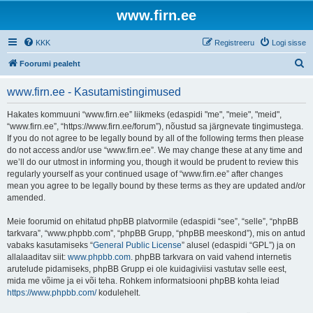
www.firn.ee
KKK
Registreeru
Logi sisse
O
Foorumi pealeht
t
www.firn.ee - Kasutamistingimused
s
i
Hakates kommuuni “www.firn.ee” liikmeks (edaspidi "me", "meie", "meid",
“www.firn.ee”, “https://www.firn.ee/forum”), nõustud sa järgnevate tingimustega.
If you do not agree to be legally bound by all of the following terms then please
do not access and/or use “www.firn.ee”. We may change these at any time and
we’ll do our utmost in informing you, though it would be prudent to review this
regularly yourself as your continued usage of “www.firn.ee” after changes
mean you agree to be legally bound by these terms as they are updated and/or
amended.
Meie foorumid on ehitatud phpBB platvormile (edaspidi “see”, “selle”, “phpBB
tarkvara”, “www.phpbb.com”, “phpBB Grupp, “phpBB meeskond”), mis on antud
vabaks kasutamiseks “
General Public License
” alusel (edaspidi “GPL”) ja on
allalaaditav siit:
www.phpbb.com
. phpBB tarkvara on vaid vahend internetis
arutelude pidamiseks, phpBB Grupp ei ole kuidagiviisi vastutav selle eest,
mida me võime ja ei või teha. Rohkem informatsiooni phpBB kohta leiad
https://www.phpbb.com/
kodulehelt.