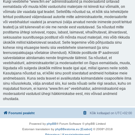
Kuigi veebilehe “www.firn.ee” administraatorid ja moderaatorid üritavad
eemaldada või muuta kõiki vastuolulisi materjale nii kiiresti kui võimalik, on
võimatu üle vaadata igat teadet. Selletõttu nõustud sa, et kõik siia leheküljele
tehtud postitused väljendavad autorite mitte administraatorite, moderaatorite
või veebihalduri vaateid ja arvamusi (välja arvatud nende inimeste poolt tehtud
teated) ja siit tulenevalt ei ole me nende eest vastutavad. Sa nõustud mitte
postitama ühtegi solvavat, roppu, labast, laimavat, vihaõhutavat, ähvardavat,
seksuaalse suunitlusega postitust või mõnda muud materjali, mis võib rikkuda
ükskõik millist käibelolevat seadust. Selle tegemine võib põhjustada sinu
kohese ning eluaegse keelu siia veebilehele sisenemast (ja sinu
teenusepakkujaga võetakse ühendust). Kõikide postituste IP aadressid
salvestatakse abistamaks nende tingimuste täitmist. Sa nõustud, et
veebihalduril, administraatoritel ja moderaatoritel on õigus eemaldada, muuta,
liigutada või sulgeda ükskõik milline teade igal ajal, millal iganes neile sobib.
Kasutajana nõustud sa, et kõiki sinu poolt sisestatud andmeid hoitakse meie
andmebaasis. Kuna seda teavet ei avalikustata kolmandatele osapooltele ilma
sinu nõusolekuta, välja arvatud siis, kui seda nõuab selle riigi seadus, kuhu on
majutatud foorum, ei kanna “www.firn.ee” veebihaldur, administraatorid ega
moderaatorid vastutust ühegi häkkimiskatse eest, mis võivad andmeid
ohustada.
Foorumi pealeht
Kõik kellaajad on
UTC+02:00
Powered by
phpBB
® Forum Software © phpBB Limited
Estonian translation by
phpBBestonia.eu [Exabot]
© 2008*-2018
Privaatsus
|
Kasutajatingimused