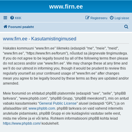
www.firn.ee
KKK
Registreeru
Logi sisse
O
Foorumi pealeht
t
www.firn.ee - Kasutamistingimused
s
i
Hakates kommuuni “www.firn.ee” liikmeks (edaspidi "me", "meie", "meid",
“www.firn.ee”, “https://www.firn.ee/forum”), nõustud sa järgnevate tingimustega.
If you do not agree to be legally bound by all of the following terms then please
do not access and/or use “www.firn.ee”. We may change these at any time and
we’ll do our utmost in informing you, though it would be prudent to review this
regularly yourself as your continued usage of “www.firn.ee” after changes
mean you agree to be legally bound by these terms as they are updated and/or
amended.
Meie foorumid on ehitatud phpBB platvormile (edaspidi “see”, “selle”, “phpBB
tarkvara”, “www.phpbb.com”, “phpBB Grupp, “phpBB meeskond”), mis on antud
vabaks kasutamiseks “
General Public License
” alusel (edaspidi “GPL”) ja on
allalaaditav siit:
www.phpbb.com
. phpBB tarkvara on vaid vahend internetis
arutelude pidamiseks, phpBB Grupp ei ole kuidagiviisi vastutav selle eest,
mida me võime ja ei või teha. Rohkem informatsiooni phpBB kohta leiad
https://www.phpbb.com/
kodulehelt.