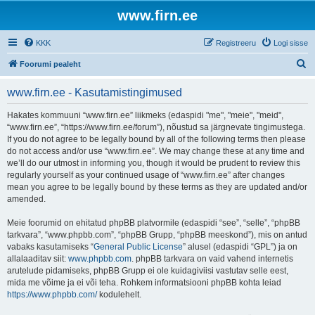
www.firn.ee
KKK
Registreeru
Logi sisse
O
Foorumi pealeht
t
www.firn.ee - Kasutamistingimused
s
i
Hakates kommuuni “www.firn.ee” liikmeks (edaspidi "me", "meie", "meid",
“www.firn.ee”, “https://www.firn.ee/forum”), nõustud sa järgnevate tingimustega.
If you do not agree to be legally bound by all of the following terms then please
do not access and/or use “www.firn.ee”. We may change these at any time and
we’ll do our utmost in informing you, though it would be prudent to review this
regularly yourself as your continued usage of “www.firn.ee” after changes
mean you agree to be legally bound by these terms as they are updated and/or
amended.
Meie foorumid on ehitatud phpBB platvormile (edaspidi “see”, “selle”, “phpBB
tarkvara”, “www.phpbb.com”, “phpBB Grupp, “phpBB meeskond”), mis on antud
vabaks kasutamiseks “
General Public License
” alusel (edaspidi “GPL”) ja on
allalaaditav siit:
www.phpbb.com
. phpBB tarkvara on vaid vahend internetis
arutelude pidamiseks, phpBB Grupp ei ole kuidagiviisi vastutav selle eest,
mida me võime ja ei või teha. Rohkem informatsiooni phpBB kohta leiad
https://www.phpbb.com/
kodulehelt.