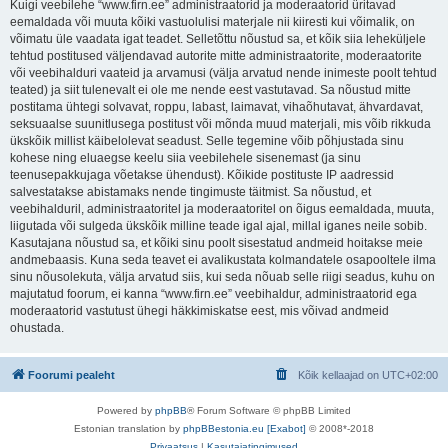
Kuigi veebilehe “www.firn.ee” administraatorid ja moderaatorid üritavad
eemaldada või muuta kõiki vastuolulisi materjale nii kiiresti kui võimalik, on
võimatu üle vaadata igat teadet. Selletõttu nõustud sa, et kõik siia leheküljele
tehtud postitused väljendavad autorite mitte administraatorite, moderaatorite
või veebihalduri vaateid ja arvamusi (välja arvatud nende inimeste poolt tehtud
teated) ja siit tulenevalt ei ole me nende eest vastutavad. Sa nõustud mitte
postitama ühtegi solvavat, roppu, labast, laimavat, vihaõhutavat, ähvardavat,
seksuaalse suunitlusega postitust või mõnda muud materjali, mis võib rikkuda
ükskõik millist käibelolevat seadust. Selle tegemine võib põhjustada sinu
kohese ning eluaegse keelu siia veebilehele sisenemast (ja sinu
teenusepakkujaga võetakse ühendust). Kõikide postituste IP aadressid
salvestatakse abistamaks nende tingimuste täitmist. Sa nõustud, et
veebihalduril, administraatoritel ja moderaatoritel on õigus eemaldada, muuta,
liigutada või sulgeda ükskõik milline teade igal ajal, millal iganes neile sobib.
Kasutajana nõustud sa, et kõiki sinu poolt sisestatud andmeid hoitakse meie
andmebaasis. Kuna seda teavet ei avalikustata kolmandatele osapooltele ilma
sinu nõusolekuta, välja arvatud siis, kui seda nõuab selle riigi seadus, kuhu on
majutatud foorum, ei kanna “www.firn.ee” veebihaldur, administraatorid ega
moderaatorid vastutust ühegi häkkimiskatse eest, mis võivad andmeid
ohustada.
Foorumi pealeht
Kõik kellaajad on
UTC+02:00
Powered by
phpBB
® Forum Software © phpBB Limited
Estonian translation by
phpBBestonia.eu [Exabot]
© 2008*-2018
Privaatsus
|
Kasutajatingimused