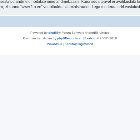
t sisestatud andmeid hoitakse meie andmebaasis. Kuna seda teavet ei avalikustata k
rum, ei kanna “www.firn.ee” veebihaldur, administraatorid ega moderaatorid vastutu
Powered by
phpBB
® Forum Software © phpBB Limited
Estonian translation by
phpBBestonia.eu [Exabot]
© 2008*-2018
Privaatsus
|
Kasutajatingimused