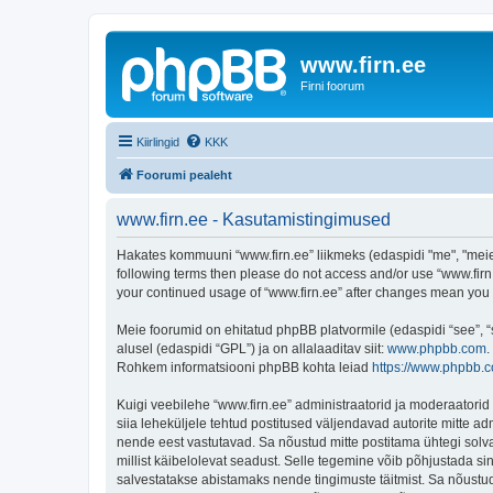
www.firn.ee
Firni foorum
Kiirlingid
KKK
Foorumi pealeht
www.firn.ee - Kasutamistingimused
Hakates kommuuni “www.firn.ee” liikmeks (edaspidi "me", "meie", 
following terms then please do not access and/or use “www.firn.
your continued usage of “www.firn.ee” after changes mean you
Meie foorumid on ehitatud phpBB platvormile (edaspidi “see”,
alusel (edaspidi “GPL”) ja on allalaaditav siit:
www.phpbb.com
.
Rohkem informatsiooni phpBB kohta leiad
https://www.phpbb.
Kuigi veebilehe “www.firn.ee” administraatorid ja moderaatorid ü
siia leheküljele tehtud postitused väljendavad autorite mitte adm
nende eest vastutavad. Sa nõustud mitte postitama ühtegi solva
millist käibelolevat seadust. Selle tegemine võib põhjustada s
salvestatakse abistamaks nende tingimuste täitmist. Sa nõustud, 