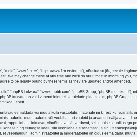
"meid", “www.firn.ee”, “https://www.firn.ee/forum”), nõustud sa järgnevate tingimust
ee”. We may change these at any time and we’ll do our utmost in informing you, thou
 agree to be legally bound by these terms as they are updated and/or amended.
 “selle”, “phpBB tarkvara”, “www.phpbb.com”, “phpBB Grupp, “phpBB meeskond”), m
 phpBB tarkvara on vaid vahend internetis arutelude pidamiseks, phpBB Grupp ei ole 
com/
kodulehelt.
ritavad eemaldada või muuta kõiki vastuolulisi materjale nii kiiresti kui võimalik, o
inistraatorite, moderaatorite või veebihalduri vaateid ja arvamusi (välja arvatud nen
vat, roppu, labast, laimavat, vihaõhutavat, ähvardavat, seksuaalse suunitlusega po
inu kohese ning eluaegse keelu siia veebilehele sisenemast (ja sinu teenusepakkuj
et veebihalduril, administraatoritel ja moderaatoritel on õigus eemaldada, muuta, li