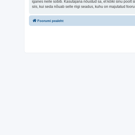
iganes neile sobib. Kasutajana nõustud sa, et kõiki sinu pool
siis, kui seda nõuab selle riigi seadus, kuhu on majutatud foo
Foorumi pealeht