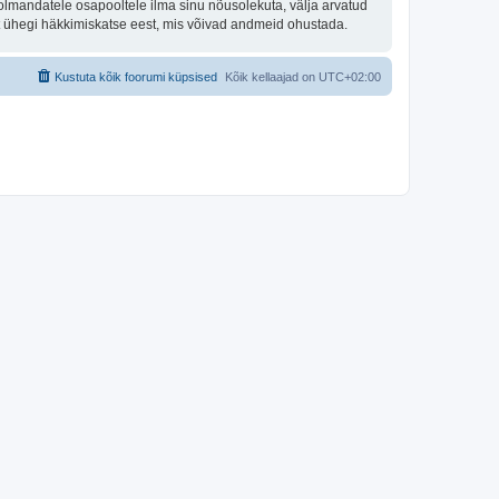
olmandatele osapooltele ilma sinu nõusolekuta, välja arvatud
st ühegi häkkimiskatse eest, mis võivad andmeid ohustada.
Kustuta kõik foorumi küpsised
Kõik kellaajad on
UTC+02:00