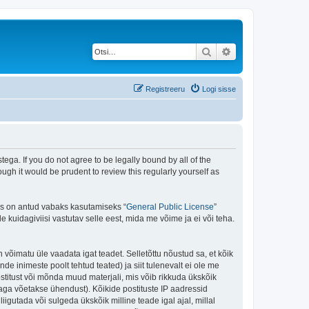
Otsi
Täiendatud otsing
Registreeru
Logi sisse
ega. If you do not agree to be legally bound by all of the
gh it would be prudent to review this regularly yourself as
is on antud vabaks kasutamiseks “
General Public License
”
kuidagiviisi vastutav selle eest, mida me võime ja ei või teha.
n võimatu üle vaadata igat teadet. Selletõttu nõustud sa, et kõik
de inimeste poolt tehtud teated) ja siit tulenevalt ei ole me
stitust või mõnda muud materjali, mis võib rikkuda ükskõik
aga võetakse ühendust). Kõikide postituste IP aadressid
igutada või sulgeda ükskõik milline teade igal ajal, millal