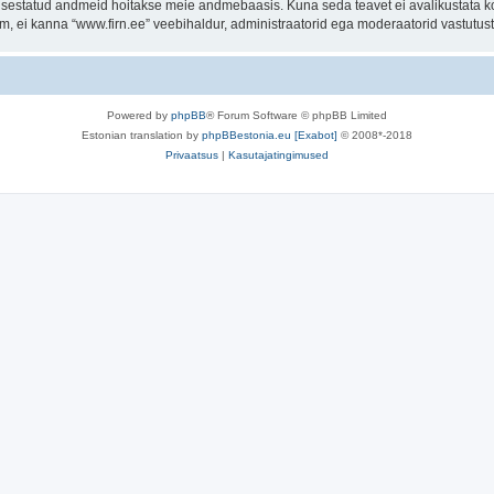
t sisestatud andmeid hoitakse meie andmebaasis. Kuna seda teavet ei avalikustata k
rum, ei kanna “www.firn.ee” veebihaldur, administraatorid ega moderaatorid vastutu
Powered by
phpBB
® Forum Software © phpBB Limited
Estonian translation by
phpBBestonia.eu [Exabot]
© 2008*-2018
Privaatsus
|
Kasutajatingimused