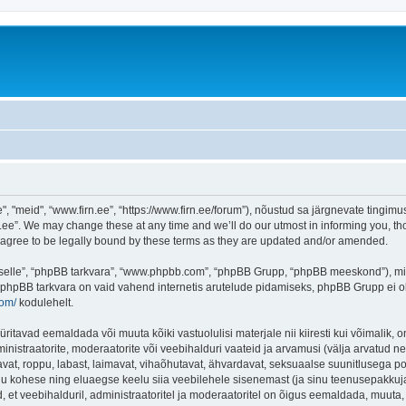
"meid", “www.firn.ee”, “https://www.firn.ee/forum”), nõustud sa järgnevate tingimust
ee”. We may change these at any time and we’ll do our utmost in informing you, thou
 agree to be legally bound by these terms as they are updated and/or amended.
 “selle”, “phpBB tarkvara”, “www.phpbb.com”, “phpBB Grupp, “phpBB meeskond”), m
 phpBB tarkvara on vaid vahend internetis arutelude pidamiseks, phpBB Grupp ei ole 
com/
kodulehelt.
ritavad eemaldada või muuta kõiki vastuolulisi materjale nii kiiresti kui võimalik, o
inistraatorite, moderaatorite või veebihalduri vaateid ja arvamusi (välja arvatud nen
vat, roppu, labast, laimavat, vihaõhutavat, ähvardavat, seksuaalse suunitlusega po
inu kohese ning eluaegse keelu siia veebilehele sisenemast (ja sinu teenusepakkuj
et veebihalduril, administraatoritel ja moderaatoritel on õigus eemaldada, muuta, li