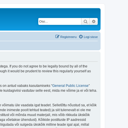
Otsi
Täiendatud otsing
Registreeru
Logi sisse
ega. If you do not agree to be legally bound by all of the
gh it would be prudent to review this regularly yourself as
is on antud vabaks kasutamiseks “
General Public License
”
kuidagiviisi vastutav selle eest, mida me võime ja ei või teha.
n võimatu üle vaadata igat teadet. Selletõttu nõustud sa, et kõik
de inimeste poolt tehtud teated) ja siit tulenevalt ei ole me
stitust või mõnda muud materjali, mis võib rikkuda ükskõik
aga võetakse ühendust). Kõikide postituste IP aadressid
igutada või sulgeda ükskõik milline teade igal ajal, millal