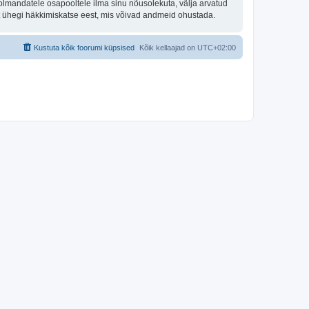
olmandatele osapooltele ilma sinu nõusolekuta, välja arvatud
st ühegi häkkimiskatse eest, mis võivad andmeid ohustada.
Kustuta kõik foorumi küpsised
Kõik kellaajad on
UTC+02:00