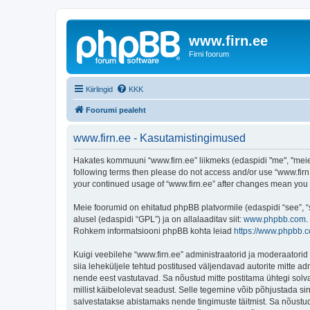
www.firn.ee
Firni foorum
Kiirlingid
KKK
Foorumi pealeht
www.firn.ee - Kasutamistingimused
Hakates kommuuni “www.firn.ee” liikmeks (edaspidi "me", "meie", 
following terms then please do not access and/or use “www.firn.
your continued usage of “www.firn.ee” after changes mean you
Meie foorumid on ehitatud phpBB platvormile (edaspidi “see”,
alusel (edaspidi “GPL”) ja on allalaaditav siit:
www.phpbb.com
.
Rohkem informatsiooni phpBB kohta leiad
https://www.phpbb.
Kuigi veebilehe “www.firn.ee” administraatorid ja moderaatorid ü
siia leheküljele tehtud postitused väljendavad autorite mitte adm
nende eest vastutavad. Sa nõustud mitte postitama ühtegi solva
millist käibelolevat seadust. Selle tegemine võib põhjustada s
salvestatakse abistamaks nende tingimuste täitmist. Sa nõustud, 