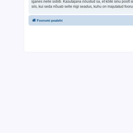
iganes neile sobib. Kasutajana nõustud sa, et kõiki sinu pool
siis, kui seda nõuab selle riigi seadus, kuhu on majutatud foo
Foorumi pealeht