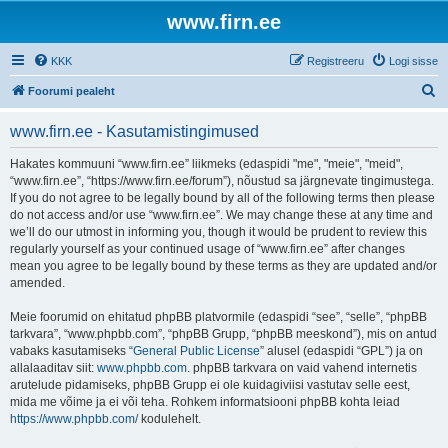
www.firn.ee
KKK
Registreeru
Logi sisse
O
Foorumi pealeht
t
www.firn.ee - Kasutamistingimused
s
i
Hakates kommuuni “www.firn.ee” liikmeks (edaspidi "me", "meie", "meid",
“www.firn.ee”, “https://www.firn.ee/forum”), nõustud sa järgnevate tingimustega.
If you do not agree to be legally bound by all of the following terms then please
do not access and/or use “www.firn.ee”. We may change these at any time and
we’ll do our utmost in informing you, though it would be prudent to review this
regularly yourself as your continued usage of “www.firn.ee” after changes
mean you agree to be legally bound by these terms as they are updated and/or
amended.
Meie foorumid on ehitatud phpBB platvormile (edaspidi “see”, “selle”, “phpBB
tarkvara”, “www.phpbb.com”, “phpBB Grupp, “phpBB meeskond”), mis on antud
vabaks kasutamiseks “
General Public License
” alusel (edaspidi “GPL”) ja on
allalaaditav siit:
www.phpbb.com
. phpBB tarkvara on vaid vahend internetis
arutelude pidamiseks, phpBB Grupp ei ole kuidagiviisi vastutav selle eest,
mida me võime ja ei või teha. Rohkem informatsiooni phpBB kohta leiad
https://www.phpbb.com/
kodulehelt.