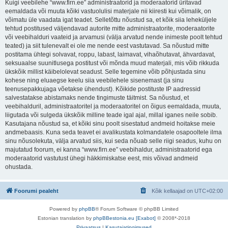
Kuigi veebilehe “www.firn.ee” administraatorid ja moderaatorid üritavad
eemaldada või muuta kõiki vastuolulisi materjale nii kiiresti kui võimalik, on
võimatu üle vaadata igat teadet. Selletõttu nõustud sa, et kõik siia leheküljele
tehtud postitused väljendavad autorite mitte administraatorite, moderaatorite
või veebihalduri vaateid ja arvamusi (välja arvatud nende inimeste poolt tehtud
teated) ja siit tulenevalt ei ole me nende eest vastutavad. Sa nõustud mitte
postitama ühtegi solvavat, roppu, labast, laimavat, vihaõhutavat, ähvardavat,
seksuaalse suunitlusega postitust või mõnda muud materjali, mis võib rikkuda
ükskõik millist käibelolevat seadust. Selle tegemine võib põhjustada sinu
kohese ning eluaegse keelu siia veebilehele sisenemast (ja sinu
teenusepakkujaga võetakse ühendust). Kõikide postituste IP aadressid
salvestatakse abistamaks nende tingimuste täitmist. Sa nõustud, et
veebihalduril, administraatoritel ja moderaatoritel on õigus eemaldada, muuta,
liigutada või sulgeda ükskõik milline teade igal ajal, millal iganes neile sobib.
Kasutajana nõustud sa, et kõiki sinu poolt sisestatud andmeid hoitakse meie
andmebaasis. Kuna seda teavet ei avalikustata kolmandatele osapooltele ilma
sinu nõusolekuta, välja arvatud siis, kui seda nõuab selle riigi seadus, kuhu on
majutatud foorum, ei kanna “www.firn.ee” veebihaldur, administraatorid ega
moderaatorid vastutust ühegi häkkimiskatse eest, mis võivad andmeid
ohustada.
Foorumi pealeht
Kõik kellaajad on
UTC+02:00
Powered by
phpBB
® Forum Software © phpBB Limited
Estonian translation by
phpBBestonia.eu [Exabot]
© 2008*-2018
Privaatsus
|
Kasutajatingimused