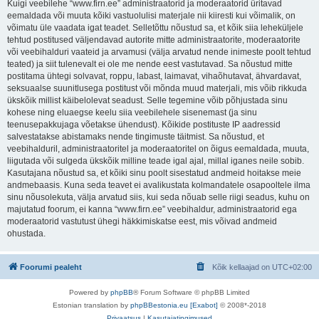
Kuigi veebilehe “www.firn.ee” administraatorid ja moderaatorid üritavad
eemaldada või muuta kõiki vastuolulisi materjale nii kiiresti kui võimalik, on
võimatu üle vaadata igat teadet. Selletõttu nõustud sa, et kõik siia leheküljele
tehtud postitused väljendavad autorite mitte administraatorite, moderaatorite
või veebihalduri vaateid ja arvamusi (välja arvatud nende inimeste poolt tehtud
teated) ja siit tulenevalt ei ole me nende eest vastutavad. Sa nõustud mitte
postitama ühtegi solvavat, roppu, labast, laimavat, vihaõhutavat, ähvardavat,
seksuaalse suunitlusega postitust või mõnda muud materjali, mis võib rikkuda
ükskõik millist käibelolevat seadust. Selle tegemine võib põhjustada sinu
kohese ning eluaegse keelu siia veebilehele sisenemast (ja sinu
teenusepakkujaga võetakse ühendust). Kõikide postituste IP aadressid
salvestatakse abistamaks nende tingimuste täitmist. Sa nõustud, et
veebihalduril, administraatoritel ja moderaatoritel on õigus eemaldada, muuta,
liigutada või sulgeda ükskõik milline teade igal ajal, millal iganes neile sobib.
Kasutajana nõustud sa, et kõiki sinu poolt sisestatud andmeid hoitakse meie
andmebaasis. Kuna seda teavet ei avalikustata kolmandatele osapooltele ilma
sinu nõusolekuta, välja arvatud siis, kui seda nõuab selle riigi seadus, kuhu on
majutatud foorum, ei kanna “www.firn.ee” veebihaldur, administraatorid ega
moderaatorid vastutust ühegi häkkimiskatse eest, mis võivad andmeid
ohustada.
Foorumi pealeht
Kõik kellaajad on
UTC+02:00
Powered by
phpBB
® Forum Software © phpBB Limited
Estonian translation by
phpBBestonia.eu [Exabot]
© 2008*-2018
Privaatsus
|
Kasutajatingimused