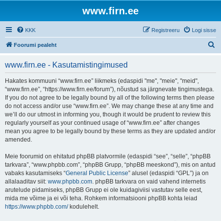
www.firn.ee
KKK
Registreeru
Logi sisse
O
Foorumi pealeht
t
www.firn.ee - Kasutamistingimused
s
i
Hakates kommuuni “www.firn.ee” liikmeks (edaspidi "me", "meie", "meid",
“www.firn.ee”, “https://www.firn.ee/forum”), nõustud sa järgnevate tingimustega.
If you do not agree to be legally bound by all of the following terms then please
do not access and/or use “www.firn.ee”. We may change these at any time and
we’ll do our utmost in informing you, though it would be prudent to review this
regularly yourself as your continued usage of “www.firn.ee” after changes
mean you agree to be legally bound by these terms as they are updated and/or
amended.
Meie foorumid on ehitatud phpBB platvormile (edaspidi “see”, “selle”, “phpBB
tarkvara”, “www.phpbb.com”, “phpBB Grupp, “phpBB meeskond”), mis on antud
vabaks kasutamiseks “
General Public License
” alusel (edaspidi “GPL”) ja on
allalaaditav siit:
www.phpbb.com
. phpBB tarkvara on vaid vahend internetis
arutelude pidamiseks, phpBB Grupp ei ole kuidagiviisi vastutav selle eest,
mida me võime ja ei või teha. Rohkem informatsiooni phpBB kohta leiad
https://www.phpbb.com/
kodulehelt.