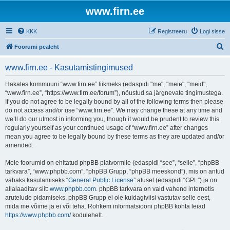
www.firn.ee
KKK
Registreeru
Logi sisse
O
Foorumi pealeht
t
www.firn.ee - Kasutamistingimused
s
i
Hakates kommuuni “www.firn.ee” liikmeks (edaspidi "me", "meie", "meid",
“www.firn.ee”, “https://www.firn.ee/forum”), nõustud sa järgnevate tingimustega.
If you do not agree to be legally bound by all of the following terms then please
do not access and/or use “www.firn.ee”. We may change these at any time and
we’ll do our utmost in informing you, though it would be prudent to review this
regularly yourself as your continued usage of “www.firn.ee” after changes
mean you agree to be legally bound by these terms as they are updated and/or
amended.
Meie foorumid on ehitatud phpBB platvormile (edaspidi “see”, “selle”, “phpBB
tarkvara”, “www.phpbb.com”, “phpBB Grupp, “phpBB meeskond”), mis on antud
vabaks kasutamiseks “
General Public License
” alusel (edaspidi “GPL”) ja on
allalaaditav siit:
www.phpbb.com
. phpBB tarkvara on vaid vahend internetis
arutelude pidamiseks, phpBB Grupp ei ole kuidagiviisi vastutav selle eest,
mida me võime ja ei või teha. Rohkem informatsiooni phpBB kohta leiad
https://www.phpbb.com/
kodulehelt.