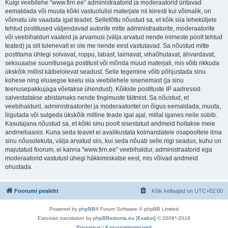
Kuigi veebilehe “www.firn.ee” administraatorid ja moderaatorid üritavad
eemaldada või muuta kõiki vastuolulisi materjale nii kiiresti kui võimalik, on
võimatu üle vaadata igat teadet. Selletõttu nõustud sa, et kõik siia leheküljele
tehtud postitused väljendavad autorite mitte administraatorite, moderaatorite
või veebihalduri vaateid ja arvamusi (välja arvatud nende inimeste poolt tehtud
teated) ja siit tulenevalt ei ole me nende eest vastutavad. Sa nõustud mitte
postitama ühtegi solvavat, roppu, labast, laimavat, vihaõhutavat, ähvardavat,
seksuaalse suunitlusega postitust või mõnda muud materjali, mis võib rikkuda
ükskõik millist käibelolevat seadust. Selle tegemine võib põhjustada sinu
kohese ning eluaegse keelu siia veebilehele sisenemast (ja sinu
teenusepakkujaga võetakse ühendust). Kõikide postituste IP aadressid
salvestatakse abistamaks nende tingimuste täitmist. Sa nõustud, et
veebihalduril, administraatoritel ja moderaatoritel on õigus eemaldada, muuta,
liigutada või sulgeda ükskõik milline teade igal ajal, millal iganes neile sobib.
Kasutajana nõustud sa, et kõiki sinu poolt sisestatud andmeid hoitakse meie
andmebaasis. Kuna seda teavet ei avalikustata kolmandatele osapooltele ilma
sinu nõusolekuta, välja arvatud siis, kui seda nõuab selle riigi seadus, kuhu on
majutatud foorum, ei kanna “www.firn.ee” veebihaldur, administraatorid ega
moderaatorid vastutust ühegi häkkimiskatse eest, mis võivad andmeid
ohustada.
Foorumi pealeht
Kõik kellaajad on
UTC+02:00
Powered by
phpBB
® Forum Software © phpBB Limited
Estonian translation by
phpBBestonia.eu [Exabot]
© 2008*-2018
Privaatsus
|
Kasutajatingimused