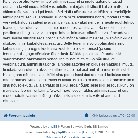
Kuigi veebilehe “www.firn.ee” administraatorid ja moderaatorid üritavad
eemaldada või muuta kõiki vastuolulisi materjale nii kiiresti kui võimalik, on
võimatu üle vaadata igat teadet. Selletõttu nõustud sa, et kõik siia leheküljele
tehtud postitused väljendavad autorite mitte administraatorite, moderaatorite
või veebihalduri vaateid ja arvamusi (välja arvatud nende inimeste poolt tehtud
teated) ja siit tulenevalt ei ole me nende eest vastutavad. Sa nõustud mitte
postitama ühtegi solvavat, roppu, labast, laimavat, vihaõhutavat, ähvardavat,
seksuaalse suunitlusega postitust või mõnda muud materjali, mis võib rikkuda
ükskõik millist käibelolevat seadust. Selle tegemine võib põhjustada sinu
kohese ning eluaegse keelu siia veebilehele sisenemast (ja sinu
teenusepakkujaga võetakse ühendust). Kõikide postituste IP aadressid
salvestatakse abistamaks nende tingimuste täitmist. Sa nõustud, et
veebihalduril, administraatoritel ja moderaatoritel on õigus eemaldada, muuta,
liigutada või sulgeda ükskõik milline teade igal ajal, millal iganes neile sobib.
Kasutajana nõustud sa, et kõiki sinu poolt sisestatud andmeid hoitakse meie
andmebaasis. Kuna seda teavet ei avalikustata kolmandatele osapooltele ilma
sinu nõusolekuta, välja arvatud siis, kui seda nõuab selle riigi seadus, kuhu on
majutatud foorum, ei kanna “www.firn.ee” veebihaldur, administraatorid ega
moderaatorid vastutust ühegi häkkimiskatse eest, mis võivad andmeid
ohustada.
Foorumi pealeht
Kõik kellaajad on
UTC+02:00
Powered by
phpBB
® Forum Software © phpBB Limited
Estonian translation by
phpBBestonia.eu [Exabot]
© 2008*-2018
Privaatsus
|
Kasutajatingimused