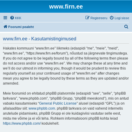
www.firn.ee
KKK
Registreeru
Logi sisse
O
Foorumi pealeht
t
www.firn.ee - Kasutamistingimused
s
i
Hakates kommuuni “www.firn.ee” liikmeks (edaspidi "me", "meie", "meid",
“www.firn.ee”, “https://www.firn.ee/forum”), nõustud sa järgnevate tingimustega.
If you do not agree to be legally bound by all of the following terms then please
do not access and/or use “www.firn.ee”. We may change these at any time and
we’ll do our utmost in informing you, though it would be prudent to review this
regularly yourself as your continued usage of “www.firn.ee” after changes
mean you agree to be legally bound by these terms as they are updated and/or
amended.
Meie foorumid on ehitatud phpBB platvormile (edaspidi “see”, “selle”, “phpBB
tarkvara”, “www.phpbb.com”, “phpBB Grupp, “phpBB meeskond”), mis on antud
vabaks kasutamiseks “
General Public License
” alusel (edaspidi “GPL”) ja on
allalaaditav siit:
www.phpbb.com
. phpBB tarkvara on vaid vahend internetis
arutelude pidamiseks, phpBB Grupp ei ole kuidagiviisi vastutav selle eest,
mida me võime ja ei või teha. Rohkem informatsiooni phpBB kohta leiad
https://www.phpbb.com/
kodulehelt.