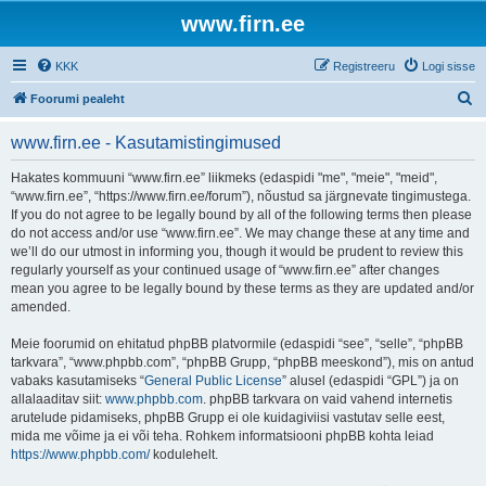
www.firn.ee
KKK
Registreeru
Logi sisse
O
Foorumi pealeht
t
www.firn.ee - Kasutamistingimused
s
i
Hakates kommuuni “www.firn.ee” liikmeks (edaspidi "me", "meie", "meid",
“www.firn.ee”, “https://www.firn.ee/forum”), nõustud sa järgnevate tingimustega.
If you do not agree to be legally bound by all of the following terms then please
do not access and/or use “www.firn.ee”. We may change these at any time and
we’ll do our utmost in informing you, though it would be prudent to review this
regularly yourself as your continued usage of “www.firn.ee” after changes
mean you agree to be legally bound by these terms as they are updated and/or
amended.
Meie foorumid on ehitatud phpBB platvormile (edaspidi “see”, “selle”, “phpBB
tarkvara”, “www.phpbb.com”, “phpBB Grupp, “phpBB meeskond”), mis on antud
vabaks kasutamiseks “
General Public License
” alusel (edaspidi “GPL”) ja on
allalaaditav siit:
www.phpbb.com
. phpBB tarkvara on vaid vahend internetis
arutelude pidamiseks, phpBB Grupp ei ole kuidagiviisi vastutav selle eest,
mida me võime ja ei või teha. Rohkem informatsiooni phpBB kohta leiad
https://www.phpbb.com/
kodulehelt.