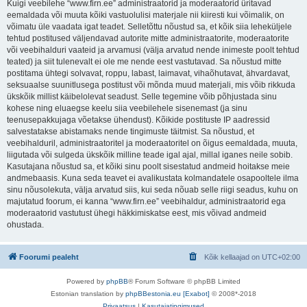
Kuigi veebilehe “www.firn.ee” administraatorid ja moderaatorid üritavad
eemaldada või muuta kõiki vastuolulisi materjale nii kiiresti kui võimalik, on
võimatu üle vaadata igat teadet. Selletõttu nõustud sa, et kõik siia leheküljele
tehtud postitused väljendavad autorite mitte administraatorite, moderaatorite
või veebihalduri vaateid ja arvamusi (välja arvatud nende inimeste poolt tehtud
teated) ja siit tulenevalt ei ole me nende eest vastutavad. Sa nõustud mitte
postitama ühtegi solvavat, roppu, labast, laimavat, vihaõhutavat, ähvardavat,
seksuaalse suunitlusega postitust või mõnda muud materjali, mis võib rikkuda
ükskõik millist käibelolevat seadust. Selle tegemine võib põhjustada sinu
kohese ning eluaegse keelu siia veebilehele sisenemast (ja sinu
teenusepakkujaga võetakse ühendust). Kõikide postituste IP aadressid
salvestatakse abistamaks nende tingimuste täitmist. Sa nõustud, et
veebihalduril, administraatoritel ja moderaatoritel on õigus eemaldada, muuta,
liigutada või sulgeda ükskõik milline teade igal ajal, millal iganes neile sobib.
Kasutajana nõustud sa, et kõiki sinu poolt sisestatud andmeid hoitakse meie
andmebaasis. Kuna seda teavet ei avalikustata kolmandatele osapooltele ilma
sinu nõusolekuta, välja arvatud siis, kui seda nõuab selle riigi seadus, kuhu on
majutatud foorum, ei kanna “www.firn.ee” veebihaldur, administraatorid ega
moderaatorid vastutust ühegi häkkimiskatse eest, mis võivad andmeid
ohustada.
Foorumi pealeht
Kõik kellaajad on
UTC+02:00
Powered by
phpBB
® Forum Software © phpBB Limited
Estonian translation by
phpBBestonia.eu [Exabot]
© 2008*-2018
Privaatsus
|
Kasutajatingimused