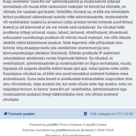
Kuigi veebilehe “www.firn.ee” administraatorid ja moderaatorid üritavad
eemaldada või muuta kõiki vastuolulisi materjale nii kiiresti kui võimalik, on
võimatu üle vaadata igat teadet. Selletõttu nõustud sa, et kõik siia leheküljele
tehtud postitused väljendavad autorite mitte administraatorite, moderaatorite
või veebihalduri vaateid ja arvamusi (välja arvatud nende inimeste poolt tehtud
teated) ja siit tulenevalt ei ole me nende eest vastutavad. Sa nõustud mitte
postitama ühtegi solvavat, roppu, labast, laimavat, vihaõhutavat, ähvardavat,
seksuaalse suunitlusega postitust või mõnda muud materjali, mis võib rikkuda
ükskõik millist käibelolevat seadust. Selle tegemine võib põhjustada sinu
kohese ning eluaegse keelu siia veebilehele sisenemast (ja sinu
teenusepakkujaga võetakse ühendust). Kõikide postituste IP aadressid
salvestatakse abistamaks nende tingimuste täitmist. Sa nõustud, et
veebihalduril, administraatoritel ja moderaatoritel on õigus eemaldada, muuta,
liigutada või sulgeda ükskõik milline teade igal ajal, millal iganes neile sobib.
Kasutajana nõustud sa, et kõiki sinu poolt sisestatud andmeid hoitakse meie
andmebaasis. Kuna seda teavet ei avalikustata kolmandatele osapooltele ilma
sinu nõusolekuta, välja arvatud siis, kui seda nõuab selle riigi seadus, kuhu on
majutatud foorum, ei kanna “www.firn.ee” veebihaldur, administraatorid ega
moderaatorid vastutust ühegi häkkimiskatse eest, mis võivad andmeid
ohustada.
Foorumi pealeht
Kõik kellaajad on
UTC+02:00
Powered by
phpBB
® Forum Software © phpBB Limited
Estonian translation by
phpBBestonia.eu [Exabot]
© 2008*-2018
Privaatsus
|
Kasutajatingimused