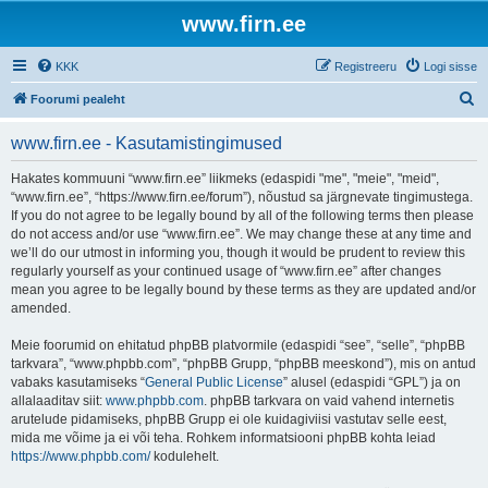
www.firn.ee
KKK
Registreeru
Logi sisse
O
Foorumi pealeht
t
www.firn.ee - Kasutamistingimused
s
i
Hakates kommuuni “www.firn.ee” liikmeks (edaspidi "me", "meie", "meid",
“www.firn.ee”, “https://www.firn.ee/forum”), nõustud sa järgnevate tingimustega.
If you do not agree to be legally bound by all of the following terms then please
do not access and/or use “www.firn.ee”. We may change these at any time and
we’ll do our utmost in informing you, though it would be prudent to review this
regularly yourself as your continued usage of “www.firn.ee” after changes
mean you agree to be legally bound by these terms as they are updated and/or
amended.
Meie foorumid on ehitatud phpBB platvormile (edaspidi “see”, “selle”, “phpBB
tarkvara”, “www.phpbb.com”, “phpBB Grupp, “phpBB meeskond”), mis on antud
vabaks kasutamiseks “
General Public License
” alusel (edaspidi “GPL”) ja on
allalaaditav siit:
www.phpbb.com
. phpBB tarkvara on vaid vahend internetis
arutelude pidamiseks, phpBB Grupp ei ole kuidagiviisi vastutav selle eest,
mida me võime ja ei või teha. Rohkem informatsiooni phpBB kohta leiad
https://www.phpbb.com/
kodulehelt.