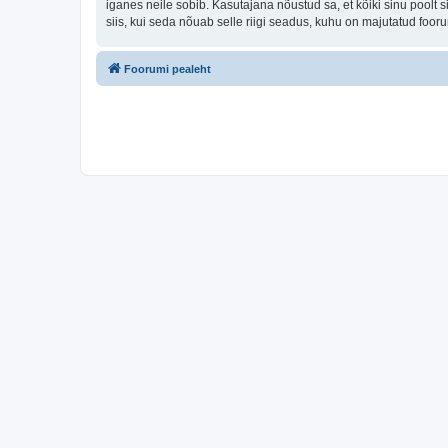
iganes neile sobib. Kasutajana nõustud sa, et kõiki sinu pool
siis, kui seda nõuab selle riigi seadus, kuhu on majutatud foo
Foorumi pealeht