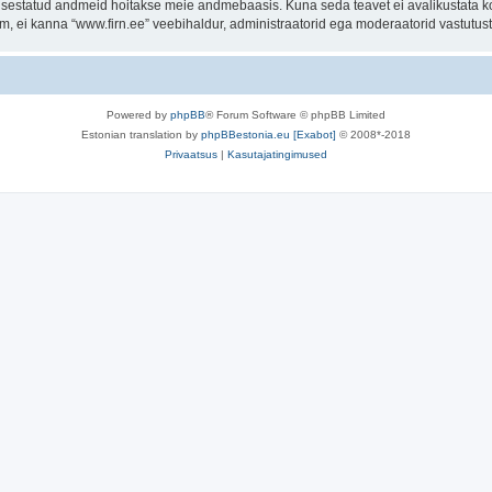
t sisestatud andmeid hoitakse meie andmebaasis. Kuna seda teavet ei avalikustata k
rum, ei kanna “www.firn.ee” veebihaldur, administraatorid ega moderaatorid vastutu
Powered by
phpBB
® Forum Software © phpBB Limited
Estonian translation by
phpBBestonia.eu [Exabot]
© 2008*-2018
Privaatsus
|
Kasutajatingimused