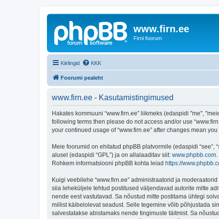
www.firn.ee
Firni foorum
Kiirlingid
KKK
Foorumi pealeht
www.firn.ee - Kasutamistingimused
Hakates kommuuni “www.firn.ee” liikmeks (edaspidi "me", "meie", 
following terms then please do not access and/or use “www.firn.
your continued usage of “www.firn.ee” after changes mean you
Meie foorumid on ehitatud phpBB platvormile (edaspidi “see”,
alusel (edaspidi “GPL”) ja on allalaaditav siit:
www.phpbb.com
.
Rohkem informatsiooni phpBB kohta leiad
https://www.phpbb.
Kuigi veebilehe “www.firn.ee” administraatorid ja moderaatorid ü
siia leheküljele tehtud postitused väljendavad autorite mitte adm
nende eest vastutavad. Sa nõustud mitte postitama ühtegi solva
millist käibelolevat seadust. Selle tegemine võib põhjustada s
salvestatakse abistamaks nende tingimuste täitmist. Sa nõustud, 