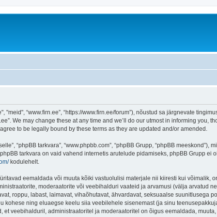
"meid", “www.firn.ee”, “https://www.firn.ee/forum”), nõustud sa järgnevate tingimust
ee”. We may change these at any time and we’ll do our utmost in informing you, thou
 agree to be legally bound by these terms as they are updated and/or amended.
 “selle”, “phpBB tarkvara”, “www.phpbb.com”, “phpBB Grupp, “phpBB meeskond”), m
 phpBB tarkvara on vaid vahend internetis arutelude pidamiseks, phpBB Grupp ei ole 
com/
kodulehelt.
ritavad eemaldada või muuta kõiki vastuolulisi materjale nii kiiresti kui võimalik, o
inistraatorite, moderaatorite või veebihalduri vaateid ja arvamusi (välja arvatud nen
vat, roppu, labast, laimavat, vihaõhutavat, ähvardavat, seksuaalse suunitlusega po
inu kohese ning eluaegse keelu siia veebilehele sisenemast (ja sinu teenusepakkuj
et veebihalduril, administraatoritel ja moderaatoritel on õigus eemaldada, muuta, li