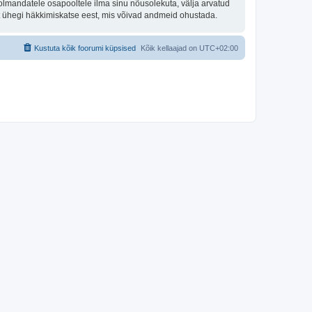
olmandatele osapooltele ilma sinu nõusolekuta, välja arvatud
st ühegi häkkimiskatse eest, mis võivad andmeid ohustada.
Kustuta kõik foorumi küpsised
Kõik kellaajad on
UTC+02:00