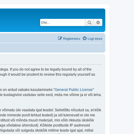
Otsi
Täiendatud otsing
Registreeru
Logi sisse
ega. If you do not agree to be legally bound by all of the
gh it would be prudent to review this regularly yourself as
is on antud vabaks kasutamiseks “
General Public License
”
kuidagiviisi vastutav selle eest, mida me võime ja ei või teha.
n võimatu üle vaadata igat teadet. Selletõttu nõustud sa, et kõik
de inimeste poolt tehtud teated) ja siit tulenevalt ei ole me
stitust või mõnda muud materjali, mis võib rikkuda ükskõik
aga võetakse ühendust). Kõikide postituste IP aadressid
igutada või sulgeda ükskõik milline teade igal ajal, millal