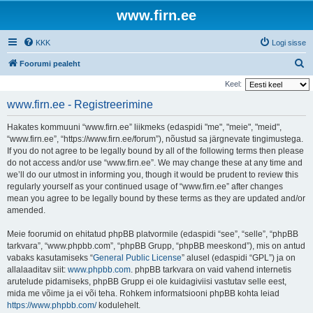
www.firn.ee
KKK
Logi sisse
O
Foorumi pealeht
t
Keel:
s
www.firn.ee - Registreerimine
i
Hakates kommuuni “www.firn.ee” liikmeks (edaspidi "me", "meie", "meid",
“www.firn.ee”, “https://www.firn.ee/forum”), nõustud sa järgnevate tingimustega.
If you do not agree to be legally bound by all of the following terms then please
do not access and/or use “www.firn.ee”. We may change these at any time and
we’ll do our utmost in informing you, though it would be prudent to review this
regularly yourself as your continued usage of “www.firn.ee” after changes
mean you agree to be legally bound by these terms as they are updated and/or
amended.
Meie foorumid on ehitatud phpBB platvormile (edaspidi “see”, “selle”, “phpBB
tarkvara”, “www.phpbb.com”, “phpBB Grupp, “phpBB meeskond”), mis on antud
vabaks kasutamiseks “
General Public License
” alusel (edaspidi “GPL”) ja on
allalaaditav siit:
www.phpbb.com
. phpBB tarkvara on vaid vahend internetis
arutelude pidamiseks, phpBB Grupp ei ole kuidagiviisi vastutav selle eest,
mida me võime ja ei või teha. Rohkem informatsiooni phpBB kohta leiad
https://www.phpbb.com/
kodulehelt.