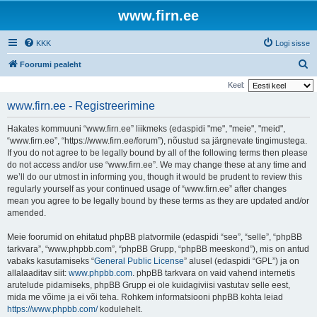
www.firn.ee
KKK
Logi sisse
O
Foorumi pealeht
t
Keel:
s
www.firn.ee - Registreerimine
i
Hakates kommuuni “www.firn.ee” liikmeks (edaspidi "me", "meie", "meid",
“www.firn.ee”, “https://www.firn.ee/forum”), nõustud sa järgnevate tingimustega.
If you do not agree to be legally bound by all of the following terms then please
do not access and/or use “www.firn.ee”. We may change these at any time and
we’ll do our utmost in informing you, though it would be prudent to review this
regularly yourself as your continued usage of “www.firn.ee” after changes
mean you agree to be legally bound by these terms as they are updated and/or
amended.
Meie foorumid on ehitatud phpBB platvormile (edaspidi “see”, “selle”, “phpBB
tarkvara”, “www.phpbb.com”, “phpBB Grupp, “phpBB meeskond”), mis on antud
vabaks kasutamiseks “
General Public License
” alusel (edaspidi “GPL”) ja on
allalaaditav siit:
www.phpbb.com
. phpBB tarkvara on vaid vahend internetis
arutelude pidamiseks, phpBB Grupp ei ole kuidagiviisi vastutav selle eest,
mida me võime ja ei või teha. Rohkem informatsiooni phpBB kohta leiad
https://www.phpbb.com/
kodulehelt.