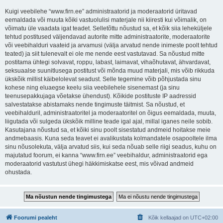
Kuigi veebilehe “www.firn.ee” administraatorid ja moderaatorid üritavad
eemaldada või muuta kõiki vastuolulisi materjale nii kiiresti kui võimalik, on
võimatu üle vaadata igat teadet. Selletõttu nõustud sa, et kõik siia leheküljele
tehtud postitused väljendavad autorite mitte administraatorite, moderaatorite
või veebihalduri vaateid ja arvamusi (välja arvatud nende inimeste poolt tehtud
teated) ja siit tulenevalt ei ole me nende eest vastutavad. Sa nõustud mitte
postitama ühtegi solvavat, roppu, labast, laimavat, vihaõhutavat, ähvardavat,
seksuaalse suunitlusega postitust või mõnda muud materjali, mis võib rikkuda
ükskõik millist käibelolevat seadust. Selle tegemine võib põhjustada sinu
kohese ning eluaegse keelu siia veebilehele sisenemast (ja sinu
teenusepakkujaga võetakse ühendust). Kõikide postituste IP aadressid
salvestatakse abistamaks nende tingimuste täitmist. Sa nõustud, et
veebihalduril, administraatoritel ja moderaatoritel on õigus eemaldada, muuta,
liigutada või sulgeda ükskõik milline teade igal ajal, millal iganes neile sobib.
Kasutajana nõustud sa, et kõiki sinu poolt sisestatud andmeid hoitakse meie
andmebaasis. Kuna seda teavet ei avalikustata kolmandatele osapooltele ilma
sinu nõusolekuta, välja arvatud siis, kui seda nõuab selle riigi seadus, kuhu on
majutatud foorum, ei kanna “www.firn.ee” veebihaldur, administraatorid ega
moderaatorid vastutust ühegi häkkimiskatse eest, mis võivad andmeid
ohustada.
Foorumi pealeht
Kõik kellaajad on
UTC+02:00