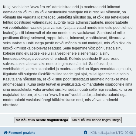
Kuigi veebilehe “www.firn.ee” administraatorid ja moderaatorid üritavad
eemaldada või muuta kõiki vastuolulisi materjale nii kiiresti kui võimalik, on
võimatu üle vaadata igat teadet. Selletõttu nõustud sa, et kõik siia leheküljele
tehtud postitused väljendavad autorite mitte administraatorite, moderaatorite
või veebihalduri vaateid ja arvamusi (välja arvatud nende inimeste poolt tehtud
teated) ja siit tulenevalt ei ole me nende eest vastutavad. Sa nõustud mitte
postitama ühtegi solvavat, roppu, labast, laimavat, vihaõhutavat, ähvardavat,
seksuaalse suunitlusega postitust või mõnda muud materjali, mis võib rikkuda
ükskõik millist käibelolevat seadust. Selle tegemine võib põhjustada sinu
kohese ning eluaegse keelu siia veebilehele sisenemast (ja sinu
teenusepakkujaga võetakse ühendust). Kõikide postituste IP aadressid
salvestatakse abistamaks nende tingimuste täitmist. Sa nõustud, et
veebihalduril, administraatoritel ja moderaatoritel on õigus eemaldada, muuta,
liigutada või sulgeda ükskõik milline teade igal ajal, millal iganes neile sobib.
Kasutajana nõustud sa, et kõiki sinu poolt sisestatud andmeid hoitakse meie
andmebaasis. Kuna seda teavet ei avalikustata kolmandatele osapooltele ilma
sinu nõusolekuta, välja arvatud siis, kui seda nõuab selle riigi seadus, kuhu on
majutatud foorum, ei kanna “www.firn.ee” veebihaldur, administraatorid ega
moderaatorid vastutust ühegi häkkimiskatse eest, mis võivad andmeid
ohustada.
Foorumi pealeht
Kõik kellaajad on
UTC+02:00