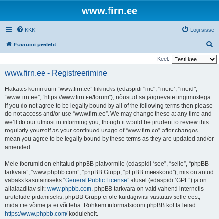
www.firn.ee
KKK
Logi sisse
O
Foorumi pealeht
t
Keel:
s
www.firn.ee - Registreerimine
i
Hakates kommuuni “www.firn.ee” liikmeks (edaspidi "me", "meie", "meid",
“www.firn.ee”, “https://www.firn.ee/forum”), nõustud sa järgnevate tingimustega.
If you do not agree to be legally bound by all of the following terms then please
do not access and/or use “www.firn.ee”. We may change these at any time and
we’ll do our utmost in informing you, though it would be prudent to review this
regularly yourself as your continued usage of “www.firn.ee” after changes
mean you agree to be legally bound by these terms as they are updated and/or
amended.
Meie foorumid on ehitatud phpBB platvormile (edaspidi “see”, “selle”, “phpBB
tarkvara”, “www.phpbb.com”, “phpBB Grupp, “phpBB meeskond”), mis on antud
vabaks kasutamiseks “
General Public License
” alusel (edaspidi “GPL”) ja on
allalaaditav siit:
www.phpbb.com
. phpBB tarkvara on vaid vahend internetis
arutelude pidamiseks, phpBB Grupp ei ole kuidagiviisi vastutav selle eest,
mida me võime ja ei või teha. Rohkem informatsiooni phpBB kohta leiad
https://www.phpbb.com/
kodulehelt.