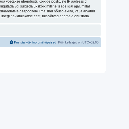
aga võetakse ühendust). Kõikide postituste IP aadressid
igutada või sulgeda ükskõik milline teade igal ajal, millal
olmandatele osapooltele ilma sinu nõusolekuta, välja arvatud
st ühegi häkkimiskatse eest, mis võivad andmeid ohustada.
Kustuta kõik foorumi küpsised
Kõik kellaajad on
UTC+02:00