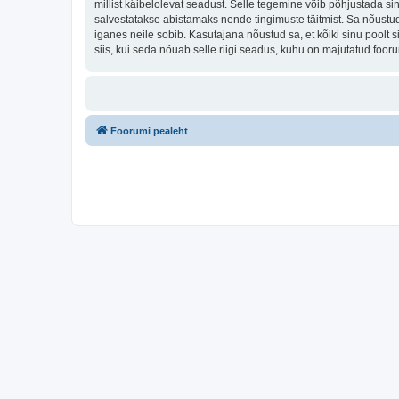
millist käibelolevat seadust. Selle tegemine võib põhjustada s
salvestatakse abistamaks nende tingimuste täitmist. Sa nõustud, 
iganes neile sobib. Kasutajana nõustud sa, et kõiki sinu pool
siis, kui seda nõuab selle riigi seadus, kuhu on majutatud foo
Foorumi pealeht