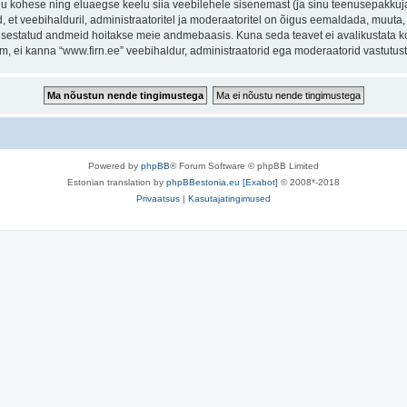
inu kohese ning eluaegse keelu siia veebilehele sisenemast (ja sinu teenusepakkuj
et veebihalduril, administraatoritel ja moderaatoritel on õigus eemaldada, muuta, li
t sisestatud andmeid hoitakse meie andmebaasis. Kuna seda teavet ei avalikustata k
rum, ei kanna “www.firn.ee” veebihaldur, administraatorid ega moderaatorid vastutu
Powered by
phpBB
® Forum Software © phpBB Limited
Estonian translation by
phpBBestonia.eu [Exabot]
© 2008*-2018
Privaatsus
|
Kasutajatingimused