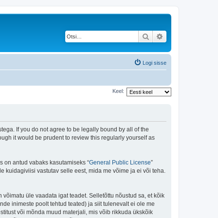
Otsi
Täiendatud otsing
Logi sisse
Keel:
ega. If you do not agree to be legally bound by all of the
gh it would be prudent to review this regularly yourself as
is on antud vabaks kasutamiseks “
General Public License
”
kuidagiviisi vastutav selle eest, mida me võime ja ei või teha.
n võimatu üle vaadata igat teadet. Selletõttu nõustud sa, et kõik
de inimeste poolt tehtud teated) ja siit tulenevalt ei ole me
stitust või mõnda muud materjali, mis võib rikkuda ükskõik