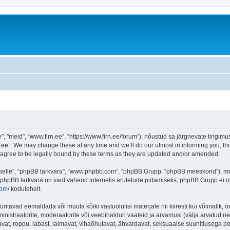
"meid", “www.firn.ee”, “https://www.firn.ee/forum”), nõustud sa järgnevate tingimust
ee”. We may change these at any time and we’ll do our utmost in informing you, thou
 agree to be legally bound by these terms as they are updated and/or amended.
 “selle”, “phpBB tarkvara”, “www.phpbb.com”, “phpBB Grupp, “phpBB meeskond”), m
 phpBB tarkvara on vaid vahend internetis arutelude pidamiseks, phpBB Grupp ei ole 
com/
kodulehelt.
ritavad eemaldada või muuta kõiki vastuolulisi materjale nii kiiresti kui võimalik, o
inistraatorite, moderaatorite või veebihalduri vaateid ja arvamusi (välja arvatud nen
vat, roppu, labast, laimavat, vihaõhutavat, ähvardavat, seksuaalse suunitlusega po