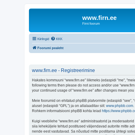
www.firn.ee
Firni foorum
Kiirlingid
KKK
Foorumi pealeht
www.firn.ee - Registreerimine
Hakates kommuuni “www.firn.ee” liikmeks (edaspidi "me", "meie", 
following terms then please do not access and/or use “www.firn.
your continued usage of “www.firn.ee” after changes mean you
Meie foorumid on ehitatud phpBB platvormile (edaspidi “see”,
alusel (edaspidi “GPL”) ja on allalaaditav siit:
www.phpbb.com
.
Rohkem informatsiooni phpBB kohta leiad
https://www.phpbb.
Kuigi veebilehe “www.firn.ee” administraatorid ja moderaatorid ü
siia leheküljele tehtud postitused väljendavad autorite mitte adm
nende eest vastutavad. Sa nõustud mitte postitama ühtegi solva