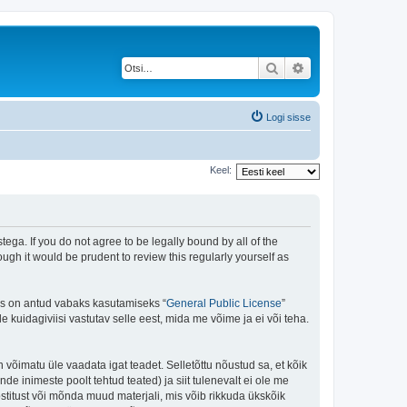
Otsi
Täiendatud otsing
Logi sisse
Keel:
ega. If you do not agree to be legally bound by all of the
gh it would be prudent to review this regularly yourself as
is on antud vabaks kasutamiseks “
General Public License
”
kuidagiviisi vastutav selle eest, mida me võime ja ei või teha.
n võimatu üle vaadata igat teadet. Selletõttu nõustud sa, et kõik
de inimeste poolt tehtud teated) ja siit tulenevalt ei ole me
stitust või mõnda muud materjali, mis võib rikkuda ükskõik