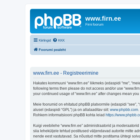
www.firn.ee
Firni foorum
Kiirlingid
KKK
Foorumi pealeht
www.firn.ee - Registreerimine
Hakates kommuuni “www.firn.ee” liikmeks (edaspidi "me", "meie", 
following terms then please do not access and/or use “www.firn.
your continued usage of “www.firn.ee” after changes mean you
Meie foorumid on ehitatud phpBB platvormile (edaspidi “see”,
alusel (edaspidi “GPL”) ja on allalaaditav siit:
www.phpbb.com
.
Rohkem informatsiooni phpBB kohta leiad
https://www.phpbb.
Kuigi veebilehe “www.firn.ee” administraatorid ja moderaatorid ü
siia leheküljele tehtud postitused väljendavad autorite mitte adm
nende eest vastutavad. Sa nõustud mitte postitama ühtegi solva