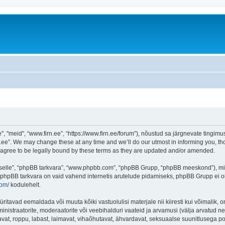
"meid", “www.firn.ee”, “https://www.firn.ee/forum”), nõustud sa järgnevate tingimust
ee”. We may change these at any time and we’ll do our utmost in informing you, thou
 agree to be legally bound by these terms as they are updated and/or amended.
 “selle”, “phpBB tarkvara”, “www.phpbb.com”, “phpBB Grupp, “phpBB meeskond”), m
 phpBB tarkvara on vaid vahend internetis arutelude pidamiseks, phpBB Grupp ei ole 
com/
kodulehelt.
ritavad eemaldada või muuta kõiki vastuolulisi materjale nii kiiresti kui võimalik, o
inistraatorite, moderaatorite või veebihalduri vaateid ja arvamusi (välja arvatud nen
vat, roppu, labast, laimavat, vihaõhutavat, ähvardavat, seksuaalse suunitlusega po