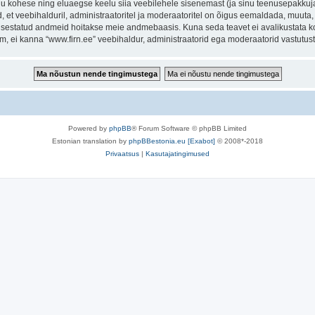
inu kohese ning eluaegse keelu siia veebilehele sisenemast (ja sinu teenusepakkuj
et veebihalduril, administraatoritel ja moderaatoritel on õigus eemaldada, muuta, li
t sisestatud andmeid hoitakse meie andmebaasis. Kuna seda teavet ei avalikustata k
rum, ei kanna “www.firn.ee” veebihaldur, administraatorid ega moderaatorid vastutu
Powered by
phpBB
® Forum Software © phpBB Limited
Estonian translation by
phpBBestonia.eu [Exabot]
© 2008*-2018
Privaatsus
|
Kasutajatingimused