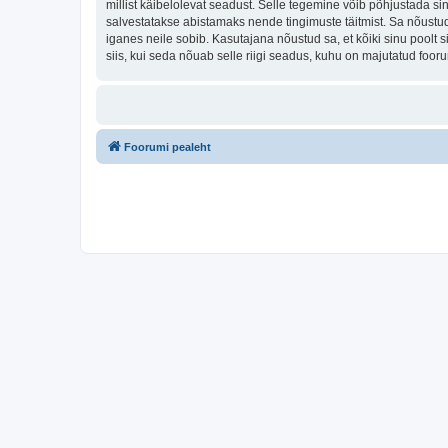
millist käibelolevat seadust. Selle tegemine võib põhjustada s
salvestatakse abistamaks nende tingimuste täitmist. Sa nõustud, 
iganes neile sobib. Kasutajana nõustud sa, et kõiki sinu pool
siis, kui seda nõuab selle riigi seadus, kuhu on majutatud foo
Foorumi pealeht