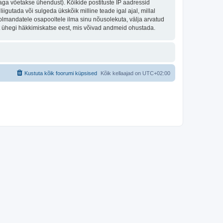
aga võetakse ühendust). Kõikide postituste IP aadressid
igutada või sulgeda ükskõik milline teade igal ajal, millal
olmandatele osapooltele ilma sinu nõusolekuta, välja arvatud
st ühegi häkkimiskatse eest, mis võivad andmeid ohustada.
Kustuta kõik foorumi küpsised
Kõik kellaajad on
UTC+02:00