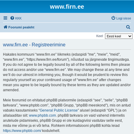
www.firn.ee
KKK
Logi sisse
O
Foorumi pealeht
t
Keel:
s
www.firn.ee - Registreerimine
i
Hakates kommuuni “www.firn.ee” liikmeks (edaspidi "me", "meie", "meid",
“www.firn.ee”, “https://www.firn.ee/forum”), nõustud sa järgnevate tingimustega.
If you do not agree to be legally bound by all of the following terms then please
do not access and/or use “www.firn.ee”. We may change these at any time and
we’ll do our utmost in informing you, though it would be prudent to review this
regularly yourself as your continued usage of “www.firn.ee” after changes
mean you agree to be legally bound by these terms as they are updated and/or
amended.
Meie foorumid on ehitatud phpBB platvormile (edaspidi “see”, “selle”, “phpBB
tarkvara”, “www.phpbb.com”, “phpBB Grupp, “phpBB meeskond”), mis on antud
vabaks kasutamiseks “
General Public License
” alusel (edaspidi “GPL”) ja on
allalaaditav siit:
www.phpbb.com
. phpBB tarkvara on vaid vahend internetis
arutelude pidamiseks, phpBB Grupp ei ole kuidagiviisi vastutav selle eest,
mida me võime ja ei või teha. Rohkem informatsiooni phpBB kohta leiad
https://www.phpbb.com/
kodulehelt.