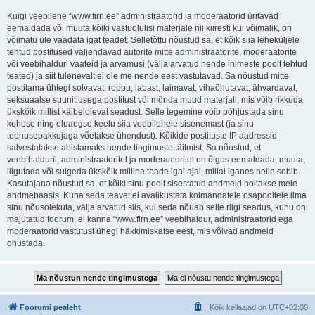
Kuigi veebilehe “www.firn.ee” administraatorid ja moderaatorid üritavad
eemaldada või muuta kõiki vastuolulisi materjale nii kiiresti kui võimalik, on
võimatu üle vaadata igat teadet. Selletõttu nõustud sa, et kõik siia leheküljele
tehtud postitused väljendavad autorite mitte administraatorite, moderaatorite
või veebihalduri vaateid ja arvamusi (välja arvatud nende inimeste poolt tehtud
teated) ja siit tulenevalt ei ole me nende eest vastutavad. Sa nõustud mitte
postitama ühtegi solvavat, roppu, labast, laimavat, vihaõhutavat, ähvardavat,
seksuaalse suunitlusega postitust või mõnda muud materjali, mis võib rikkuda
ükskõik millist käibelolevat seadust. Selle tegemine võib põhjustada sinu
kohese ning eluaegse keelu siia veebilehele sisenemast (ja sinu
teenusepakkujaga võetakse ühendust). Kõikide postituste IP aadressid
salvestatakse abistamaks nende tingimuste täitmist. Sa nõustud, et
veebihalduril, administraatoritel ja moderaatoritel on õigus eemaldada, muuta,
liigutada või sulgeda ükskõik milline teade igal ajal, millal iganes neile sobib.
Kasutajana nõustud sa, et kõiki sinu poolt sisestatud andmeid hoitakse meie
andmebaasis. Kuna seda teavet ei avalikustata kolmandatele osapooltele ilma
sinu nõusolekuta, välja arvatud siis, kui seda nõuab selle riigi seadus, kuhu on
majutatud foorum, ei kanna “www.firn.ee” veebihaldur, administraatorid ega
moderaatorid vastutust ühegi häkkimiskatse eest, mis võivad andmeid
ohustada.
Foorumi pealeht
Kõik kellaajad on
UTC+02:00