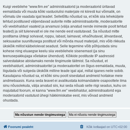
Kuigi veebilehe “www.firn.ee” administraatorid ja moderaatorid üritavad
eemaldada või muuta kõiki vastuolulisi materjale nii kiiresti kui võimalik, on
võimatu üle vaadata igat teadet. Selletõttu nõustud sa, et kõik siia leheküljele
tehtud postitused väljendavad autorite mitte administraatorite, moderaatorite
või veebihalduri vaateid ja arvamusi (välja arvatud nende inimeste poolt tehtud
teated) ja siit tulenevalt ei ole me nende eest vastutavad. Sa nõustud mitte
postitama ühtegi solvavat, roppu, labast, laimavat, vihaõhutavat, ähvardavat,
seksuaalse suunitlusega postitust või mõnda muud materjali, mis võib rikkuda
ükskõik millist käibelolevat seadust. Selle tegemine võib põhjustada sinu
kohese ning eluaegse keelu siia veebilehele sisenemast (ja sinu
teenusepakkujaga võetakse ühendust). Kõikide postituste IP aadressid
salvestatakse abistamaks nende tingimuste täitmist. Sa nõustud, et
veebihalduril, administraatoritel ja moderaatoritel on õigus eemaldada, muuta,
liigutada või sulgeda ükskõik milline teade igal ajal, millal iganes neile sobib.
Kasutajana nõustud sa, et kõiki sinu poolt sisestatud andmeid hoitakse meie
andmebaasis. Kuna seda teavet ei avalikustata kolmandatele osapooltele ilma
sinu nõusolekuta, välja arvatud siis, kui seda nõuab selle riigi seadus, kuhu on
majutatud foorum, ei kanna “www.firn.ee” veebihaldur, administraatorid ega
moderaatorid vastutust ühegi häkkimiskatse eest, mis võivad andmeid
ohustada.
Foorumi pealeht
Kõik kellaajad on
UTC+02:00