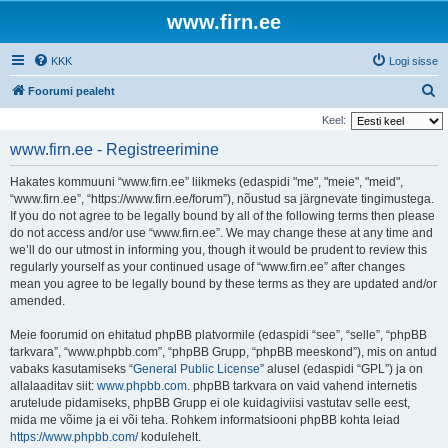
www.firn.ee
KKK
Logi sisse
O
Foorumi pealeht
t
Keel:
s
www.firn.ee - Registreerimine
i
Hakates kommuuni “www.firn.ee” liikmeks (edaspidi "me", "meie", "meid",
“www.firn.ee”, “https://www.firn.ee/forum”), nõustud sa järgnevate tingimustega.
If you do not agree to be legally bound by all of the following terms then please
do not access and/or use “www.firn.ee”. We may change these at any time and
we’ll do our utmost in informing you, though it would be prudent to review this
regularly yourself as your continued usage of “www.firn.ee” after changes
mean you agree to be legally bound by these terms as they are updated and/or
amended.
Meie foorumid on ehitatud phpBB platvormile (edaspidi “see”, “selle”, “phpBB
tarkvara”, “www.phpbb.com”, “phpBB Grupp, “phpBB meeskond”), mis on antud
vabaks kasutamiseks “
General Public License
” alusel (edaspidi “GPL”) ja on
allalaaditav siit:
www.phpbb.com
. phpBB tarkvara on vaid vahend internetis
arutelude pidamiseks, phpBB Grupp ei ole kuidagiviisi vastutav selle eest,
mida me võime ja ei või teha. Rohkem informatsiooni phpBB kohta leiad
https://www.phpbb.com/
kodulehelt.