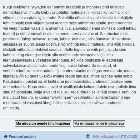
Kuigi veebilehe “www.firn.ee” administraatorid ja moderaatorid üritavad
eemaldada või muuta kõiki vastuolulisi materjale nii kiiresti kui võimalik, on
võimatu üle vaadata igat teadet. Selletõttu nõustud sa, et kõik siia leheküljele
tehtud postitused väljendavad autorite mitte administraatorite, moderaatorite
või veebihalduri vaateid ja arvamusi (välja arvatud nende inimeste poolt tehtud
teated) ja siit tulenevalt ei ole me nende eest vastutavad. Sa nõustud mitte
postitama ühtegi solvavat, roppu, labast, laimavat, vihaõhutavat, ähvardavat,
seksuaalse suunitlusega postitust või mõnda muud materjali, mis võib rikkuda
ükskõik millist käibelolevat seadust. Selle tegemine võib põhjustada sinu
kohese ning eluaegse keelu siia veebilehele sisenemast (ja sinu
teenusepakkujaga võetakse ühendust). Kõikide postituste IP aadressid
salvestatakse abistamaks nende tingimuste täitmist. Sa nõustud, et
veebihalduril, administraatoritel ja moderaatoritel on õigus eemaldada, muuta,
liigutada või sulgeda ükskõik milline teade igal ajal, millal iganes neile sobib.
Kasutajana nõustud sa, et kõiki sinu poolt sisestatud andmeid hoitakse meie
andmebaasis. Kuna seda teavet ei avalikustata kolmandatele osapooltele ilma
sinu nõusolekuta, välja arvatud siis, kui seda nõuab selle riigi seadus, kuhu on
majutatud foorum, ei kanna “www.firn.ee” veebihaldur, administraatorid ega
moderaatorid vastutust ühegi häkkimiskatse eest, mis võivad andmeid
ohustada.
Foorumi pealeht
Kõik kellaajad on
UTC+02:00