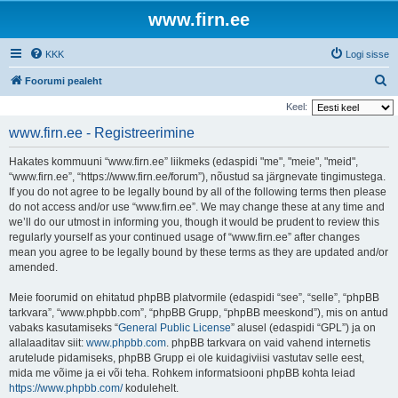
www.firn.ee
KKK
Logi sisse
O
Foorumi pealeht
t
Keel:
s
www.firn.ee - Registreerimine
i
Hakates kommuuni “www.firn.ee” liikmeks (edaspidi "me", "meie", "meid",
“www.firn.ee”, “https://www.firn.ee/forum”), nõustud sa järgnevate tingimustega.
If you do not agree to be legally bound by all of the following terms then please
do not access and/or use “www.firn.ee”. We may change these at any time and
we’ll do our utmost in informing you, though it would be prudent to review this
regularly yourself as your continued usage of “www.firn.ee” after changes
mean you agree to be legally bound by these terms as they are updated and/or
amended.
Meie foorumid on ehitatud phpBB platvormile (edaspidi “see”, “selle”, “phpBB
tarkvara”, “www.phpbb.com”, “phpBB Grupp, “phpBB meeskond”), mis on antud
vabaks kasutamiseks “
General Public License
” alusel (edaspidi “GPL”) ja on
allalaaditav siit:
www.phpbb.com
. phpBB tarkvara on vaid vahend internetis
arutelude pidamiseks, phpBB Grupp ei ole kuidagiviisi vastutav selle eest,
mida me võime ja ei või teha. Rohkem informatsiooni phpBB kohta leiad
https://www.phpbb.com/
kodulehelt.