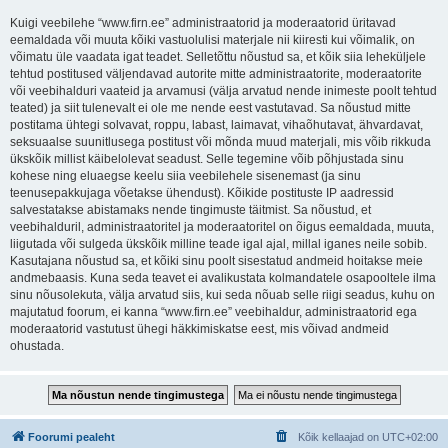
Kuigi veebilehe “www.firn.ee” administraatorid ja moderaatorid üritavad
eemaldada või muuta kõiki vastuolulisi materjale nii kiiresti kui võimalik, on
võimatu üle vaadata igat teadet. Selletõttu nõustud sa, et kõik siia leheküljele
tehtud postitused väljendavad autorite mitte administraatorite, moderaatorite
või veebihalduri vaateid ja arvamusi (välja arvatud nende inimeste poolt tehtud
teated) ja siit tulenevalt ei ole me nende eest vastutavad. Sa nõustud mitte
postitama ühtegi solvavat, roppu, labast, laimavat, vihaõhutavat, ähvardavat,
seksuaalse suunitlusega postitust või mõnda muud materjali, mis võib rikkuda
ükskõik millist käibelolevat seadust. Selle tegemine võib põhjustada sinu
kohese ning eluaegse keelu siia veebilehele sisenemast (ja sinu
teenusepakkujaga võetakse ühendust). Kõikide postituste IP aadressid
salvestatakse abistamaks nende tingimuste täitmist. Sa nõustud, et
veebihalduril, administraatoritel ja moderaatoritel on õigus eemaldada, muuta,
liigutada või sulgeda ükskõik milline teade igal ajal, millal iganes neile sobib.
Kasutajana nõustud sa, et kõiki sinu poolt sisestatud andmeid hoitakse meie
andmebaasis. Kuna seda teavet ei avalikustata kolmandatele osapooltele ilma
sinu nõusolekuta, välja arvatud siis, kui seda nõuab selle riigi seadus, kuhu on
majutatud foorum, ei kanna “www.firn.ee” veebihaldur, administraatorid ega
moderaatorid vastutust ühegi häkkimiskatse eest, mis võivad andmeid
ohustada.
Foorumi pealeht
Kõik kellaajad on
UTC+02:00