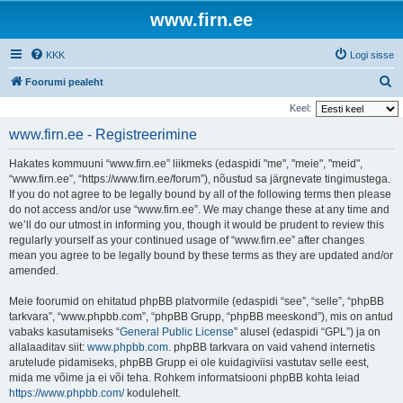
www.firn.ee
KKK
Logi sisse
O
Foorumi pealeht
t
Keel:
s
www.firn.ee - Registreerimine
i
Hakates kommuuni “www.firn.ee” liikmeks (edaspidi "me", "meie", "meid",
“www.firn.ee”, “https://www.firn.ee/forum”), nõustud sa järgnevate tingimustega.
If you do not agree to be legally bound by all of the following terms then please
do not access and/or use “www.firn.ee”. We may change these at any time and
we’ll do our utmost in informing you, though it would be prudent to review this
regularly yourself as your continued usage of “www.firn.ee” after changes
mean you agree to be legally bound by these terms as they are updated and/or
amended.
Meie foorumid on ehitatud phpBB platvormile (edaspidi “see”, “selle”, “phpBB
tarkvara”, “www.phpbb.com”, “phpBB Grupp, “phpBB meeskond”), mis on antud
vabaks kasutamiseks “
General Public License
” alusel (edaspidi “GPL”) ja on
allalaaditav siit:
www.phpbb.com
. phpBB tarkvara on vaid vahend internetis
arutelude pidamiseks, phpBB Grupp ei ole kuidagiviisi vastutav selle eest,
mida me võime ja ei või teha. Rohkem informatsiooni phpBB kohta leiad
https://www.phpbb.com/
kodulehelt.